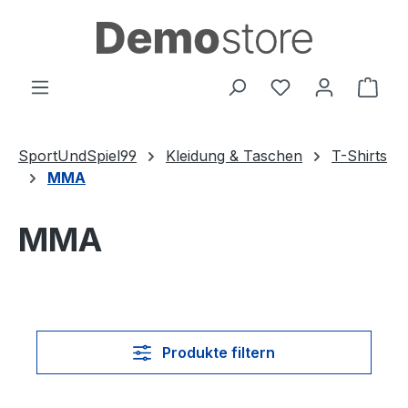
Zum Hauptinhalt springen
Du hast 0 Produ
Ware
SportUndSpiel99
Kleidung & Taschen
T-Shirts
MMA
MMA
Produkte filtern