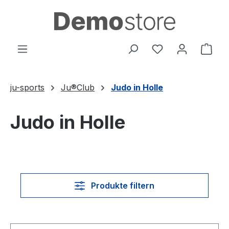
Zum Hauptinhalt springen
Du hast 0 Produ
Ware
ju-sports
Ju®Club
Judo in Holle
Judo in Holle
Produkte filtern