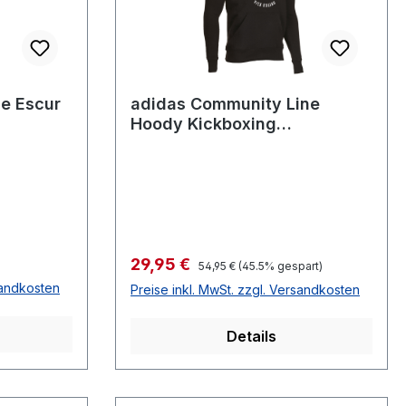
e Escur
adidas Community Line
Hoody Kickboxing
black/white adiCL02KB
Verkaufspreis:
29,95 €
Regulärer Preis:
54,95 €
(45.5% gespart)
sandkosten
Preise inkl. MwSt. zzgl. Versandkosten
Details