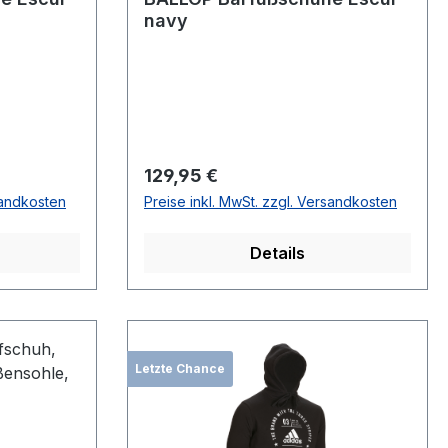
navy
Regulärer Preis:
129,95 €
sandkosten
Preise inkl. MwSt. zzgl. Versandkosten
Details
Letzte Chance