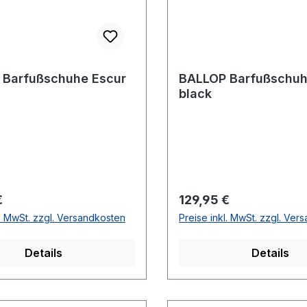
 Barfußschuhe Escur
BALLOP Barfußschuh
black
r Preis:
Regulärer Preis:
€
129,95 €
l. MwSt. zzgl. Versandkosten
Preise inkl. MwSt. zzgl. Ver
Details
Details