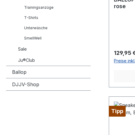
rose
Trainingsanzüge
T-Shirts
Unterwäsche
SmellWell
Sale
Reguläre
129,95 
Ju®Club
Preise ink
Ballop
DJJV-Shop
Tipp