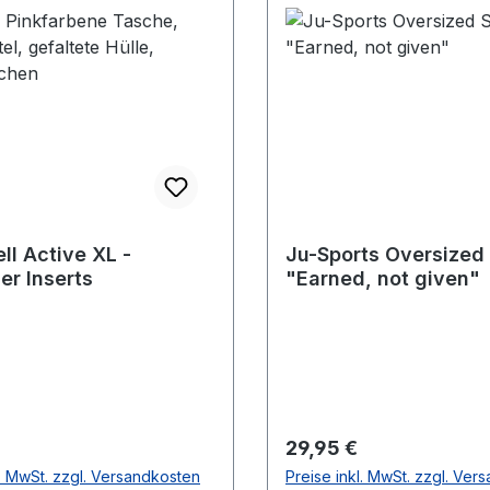
ll Active XL -
Ju-Sports Oversized 
er Inserts
"Earned, not given"
r Preis:
Regulärer Preis:
29,95 €
l. MwSt. zzgl. Versandkosten
Preise inkl. MwSt. zzgl. Ver