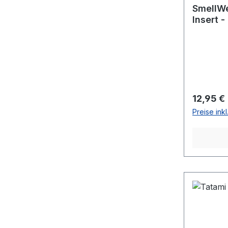
SmellWe
Insert -
Reguläre
12,95 €
Preise ink