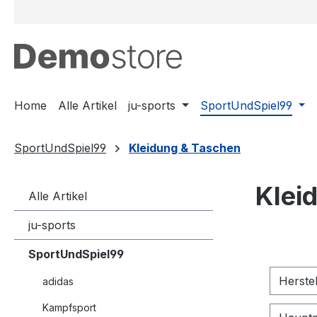
m Hauptinhalt springen
Zur Suche springen
Zur Hauptnavigation springen
Home
Alle Artikel
ju-sports
SportUndSpiel99
SportUndSpiel99
Kleidung & Taschen
Klei
Alle Artikel
ju-sports
SportUndSpiel99
Herste
adidas
Kampfsport