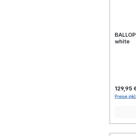
BALLOP
white
Reguläre
129,95 
Preise ink