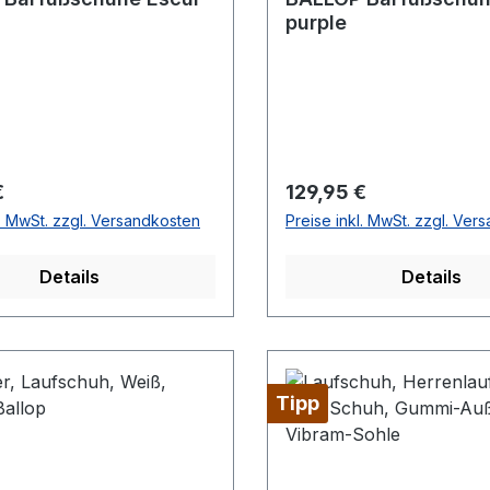
purple
r Preis:
Regulärer Preis:
€
129,95 €
l. MwSt. zzgl. Versandkosten
Preise inkl. MwSt. zzgl. Ver
Details
Details
Tipp