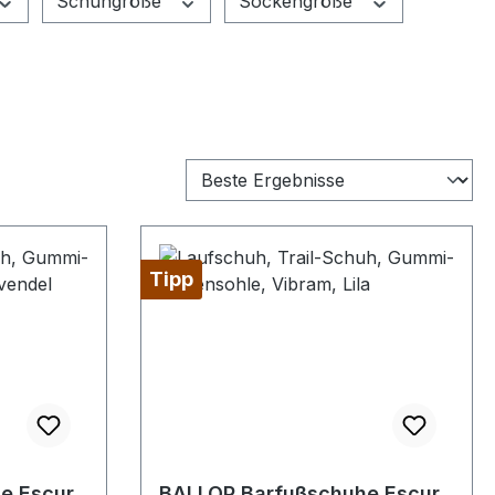
Schuhgröße
Sockengröße
Tipp
e Escur
BALLOP Barfußschuhe Escur