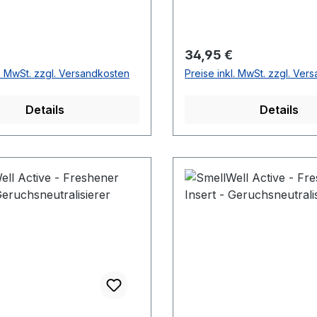
r Preis:
Regulärer Preis:
34,95 €
l. MwSt. zzgl. Versandkosten
Preise inkl. MwSt. zzgl. Ver
Details
Details