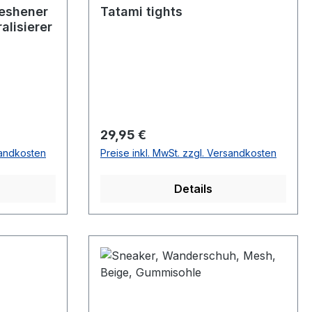
reshener
Tatami tights
alisierer
Regulärer Preis:
29,95 €
sandkosten
Preise inkl. MwSt. zzgl. Versandkosten
Details