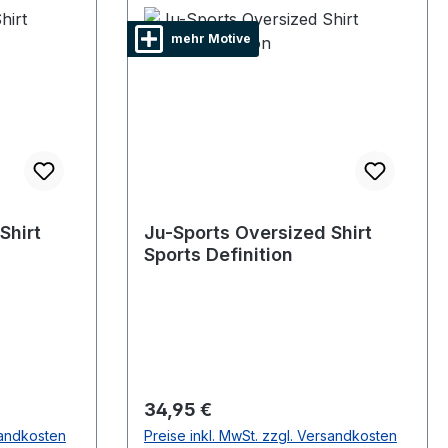
mehr Motive
Shirt
Ju-Sports Oversized Shirt
Sports Definition
Regulärer Preis:
34,95 €
sandkosten
Preise inkl. MwSt. zzgl. Versandkosten