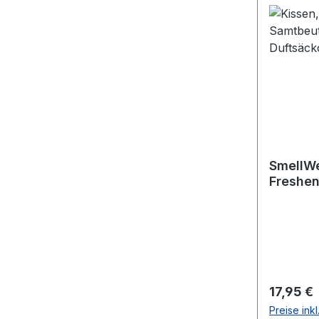
SmellWe
Freshen
Reguläre
17,95 €
Preise ink