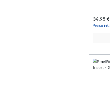
Reguläre
34,95 €
Preise ink