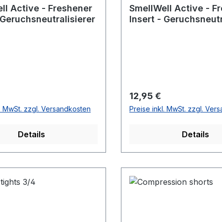
ll Active - Freshener
SmellWell Active - F
 Geruchsneutralisierer
Insert - Geruchsneutr
r Preis:
Regulärer Preis:
12,95 €
l. MwSt. zzgl. Versandkosten
Preise inkl. MwSt. zzgl. Ver
Details
Details