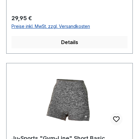
Regulärer Preis:
29,95 €
Preise inkl. MwSt. zzgl. Versandkosten
Details
Ju-Sports "Gym-Line" Short Basic