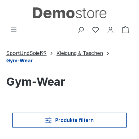
Zum Hauptinhalt springen
Du hast 0 Produ
Ware
SportUndSpiel99
Kleidung & Taschen
Gym-Wear
Gym-Wear
Produkte filtern