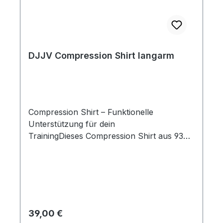
DJJV Compression Shirt langarm
Compression Shirt – Funktionelle
Unterstützung für dein
TrainingDieses Compression Shirt aus 93%
Polyester und 7% Elastan bietet optimale
Unterstützung beim Sport. Durch
den leichten Kompressionseffekt wird die
Muskulatur erwärmt, der Muskeltonus
erhöht und so die Leistungsfähigkeit
verbessert.Dank des atmungsaktiven
Regulärer Preis:
39,00 €
Gewebes wird Schweiß zuverlässig nach