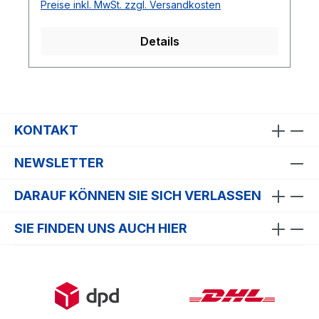
Preise inkl. MwSt. zzgl. Versandkosten
außen transportiert – für ein angenehm
trockenes Tragegefühl auch bei intensiven
Details
Trainingseinheiten.Details:Material: 93%
Polyester / 7% ElastanUnterstützt die
Muskulatur durch leichten DruckWärmt die
Muskulatur & steigert den
MuskeltonusAtmungsaktiv &
KONTAKT
schweißableitendHält den Körper
angenehm trocken
NEWSLETTER
DARAUF KÖNNEN SIE SICH VERLASSEN
SIE FINDEN UNS AUCH HIER