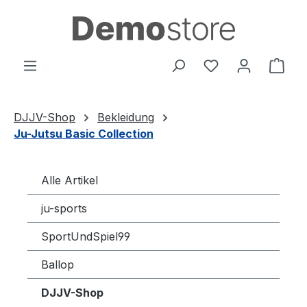
Zum Hauptinhalt springen
Du hast 0 Produ
Ware
DJJV-Shop
Bekleidung
Ju-Jutsu Basic Collection
Alle Artikel
ju-sports
SportUndSpiel99
Ballop
DJJV-Shop