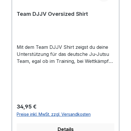
Team DJJV Oversized Shirt
Mit dem Team DJJV Shirt zeigst du deine
Unterstützung für das deutsche Ju-Jutsu
Team, egal ob im Training, bei Wettkämpfen
oder in der Freizeit.Das Shirt besteht zu 100
% aus Baumwolle, mit einer hochwertigen
Stoffstärke von 240 g/m2 und bietet
dadurch einen angenehmen Tragekomfort
sowie langlebige Qualität. Details: 100 %
Baumwolle240 g/m2Rückendruck
Regulärer Preis:
34,95 €
"GERMANY"Erhältlich in den Farben:
Preise inkl. MwSt. zzgl. Versandkosten
black, city red & soft yellow
Details