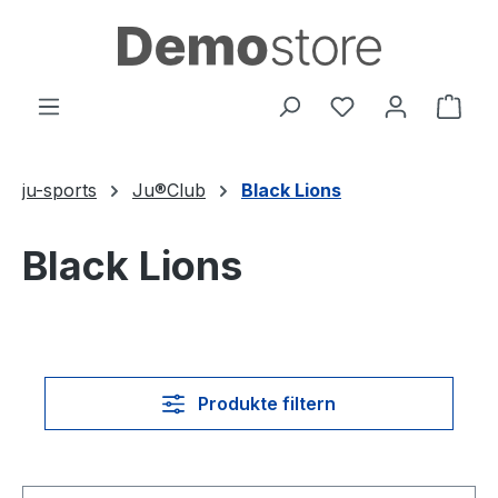
Zum Hauptinhalt springen
Du hast 0 Produ
Ware
ju-sports
Ju®Club
Black Lions
Black Lions
Produkte filtern