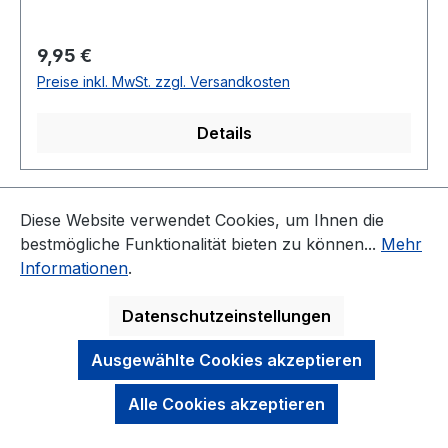
Regulärer Preis:
9,95 €
Preise inkl. MwSt. zzgl. Versandkosten
Details
Seite
Seite
Seite
Seite
Seite
1
2
3
4
5
Diese Website verwendet Cookies, um Ihnen die
bestmögliche Funktionalität bieten zu können...
Mehr
Informationen
.
Datenschutzeinstellungen
KONTAKT
Ausgewählte Cookies akzeptieren
NEWSLETTER
Alle Cookies akzeptieren
DARAUF KÖNNEN SIE SICH VERLASSEN