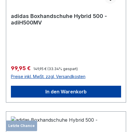
adidas Boxhandschuhe Hybrid 500 -
adiH500MV
Verkaufspreis:
99,95 €
Regulärer Preis:
149,95 €
(33.34% gespart)
Preise inkl. MwSt. zzgl. Versandkosten
In den Warenkorb
Letzte Chance