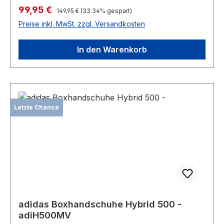
Verkaufspreis:
99,95 €
Regulärer Preis:
149,95 €
(33.34% gespart)
Preise inkl. MwSt. zzgl. Versandkosten
In den Warenkorb
Letzte Chance
adidas Boxhandschuhe Hybrid 500 -
adiH500MV