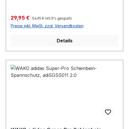
Verkaufspreis:
29,95 €
Regulärer Preis:
54,95 €
(45.5% gespart)
Preise inkl. MwSt. zzgl. Versandkosten
Details