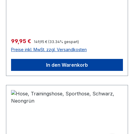
Verkaufspreis:
99,95 €
Regulärer Preis:
149,95 €
(33.34% gespart)
Preise inkl. MwSt. zzgl. Versandkosten
In den Warenkorb