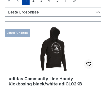
1
2
3
4
5
Letzte Chance
adidas Community Line Hoody
Kickboxing black/white adiCL02KB