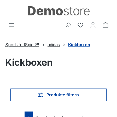
Zum Hauptinhalt springen
Du hast 0 Produ
Ware
SportUndSpiel99
adidas
Kickboxen
Kickboxen
Produkte filtern
Seite
Seite
Seite
Seite
Seite