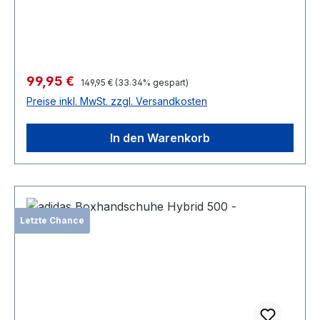
Verkaufspreis:
99,95 €
Regulärer Preis:
149,95 €
(33.34% gespart)
Preise inkl. MwSt. zzgl. Versandkosten
In den Warenkorb
Letzte Chance