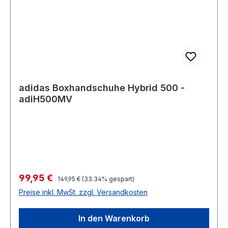
adidas Boxhandschuhe Hybrid 500 -
adiH500MV
Verkaufspreis:
99,95 €
Regulärer Preis:
149,95 €
(33.34% gespart)
Preise inkl. MwSt. zzgl. Versandkosten
In den Warenkorb