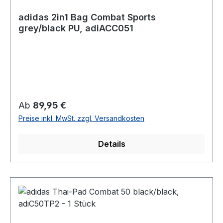
adidas 2in1 Bag Combat Sports
grey/black PU, adiACC051
Regulärer Preis:
Ab
89,95 €
Preise inkl. MwSt. zzgl. Versandkosten
Details