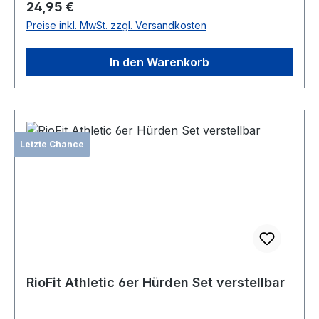
Regulärer Preis:
24,95 €
Aubewahrungstasche mitgeliefert.
Preise inkl. MwSt. zzgl. Versandkosten
In den Warenkorb
Letzte Chance
RioFit Athletic 6er Hürden Set verstellbar