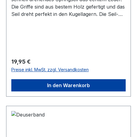
Die Griffe sind aus bestem Holz gefertigt und das
Seil dreht perfekt in den Kugellagern. Die Seil-
Länge ohne Griffe ca. 2,50 Meter. Optimal für
Fitnesstraining, Kickboxen, etc. geeignet!
Holzgriffe, sehr griffig und robust schweres
Lederseil für alle, die fit werden oder bleiben
wollen Boxen, Kickboxen, Fitness Seil dreht
perfekt und ist ausgewogen
Regulärer Preis:
19,95 €
Preise inkl. MwSt. zzgl. Versandkosten
In den Warenkorb