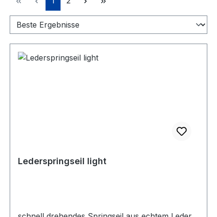
1
2
Lederspringseil light
schnell drehendes Springseil aus echtem Leder.