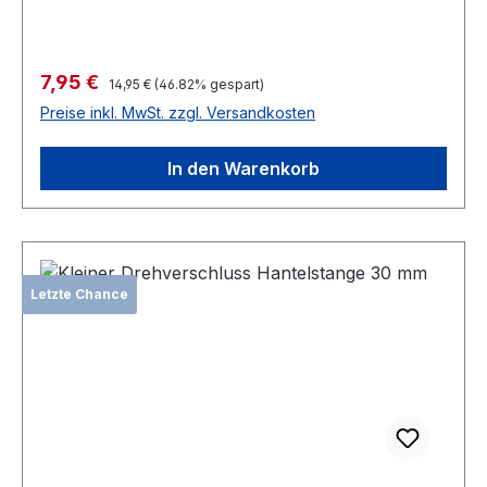
Verkaufspreis:
7,95 €
Regulärer Preis:
14,95 €
(46.82% gespart)
Preise inkl. MwSt. zzgl. Versandkosten
In den Warenkorb
Letzte Chance