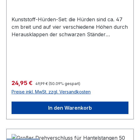
Kunststoff-Hürden-Set: die Hürden sind ca. 47
cm breit und auf vier verschiedene Höhen durch
Herausklappen der schwarzen Ständer
verstellbar. Die Höhen: 9 cm, 22 cm, 28 cm, 29,5
cm. Die Hürden sind sehr leicht und perfekt für
jedes Koordinationstraining geeignet.
Verkaufspreis:
24,95 €
Regulärer Preis:
49,99 €
(50.09% gespart)
Preise inkl. MwSt. zzgl. Versandkosten
In den Warenkorb