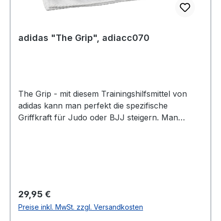
adidas "The Grip", adiacc070
The Grip - mit diesem Trainingshilfsmittel von
adidas kann man perfekt die spezifische
Griffkraft für Judo oder BJJ steigern. Man
verwendet das Gerät zusammen mit einem
Zugturm im Kraftraum oder im Fitnessstudio.
Dann man mal die Übungen dort einfach mit dem
Judo-spezifischen Griff ausführen und ahmt
somit ein Kumi-Kata nach. Imitiert einen
BJJ-/Judoanzugärmel An verschiedenen
Regulärer Preis:
29,95 €
Trainingsgeräten einsetzbar Leicht waschbar
Preise inkl. MwSt. zzgl. Versandkosten
Lederverstärkte Öse für die Anwendung an