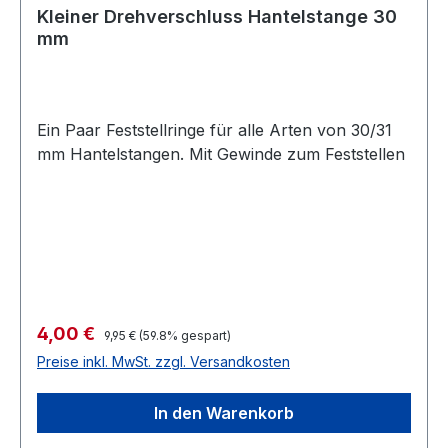
Kleiner Drehverschluss Hantelstange 30
mm
Ein Paar Feststellringe für alle Arten von 30/31
mm Hantelstangen. Mit Gewinde zum Feststellen
Verkaufspreis:
4,00 €
Regulärer Preis:
9,95 €
(59.8% gespart)
Preise inkl. MwSt. zzgl. Versandkosten
In den Warenkorb