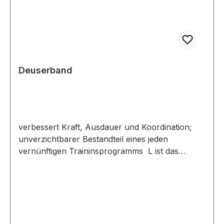
Deuserband
verbessert Kraft, Ausdauer und Koordination;
unverzichtbarer Bestandteil eines jeden
vernünftigen Traininsprogramms L ist das
normale Band, S ist das Deuserband light