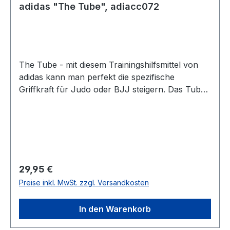
adidas "The Tube", adiacc072
The Tube - mit diesem Trainingshilfsmittel von
adidas kann man perfekt die spezifische
Griffkraft für Judo oder BJJ steigern. Das Tube
lässt sich durch fast jede Krafttrainings-Stange
fädeln. In der Mitte ist ein lederverstärktes Loch
für die Öse der Stange. Nun kann die Stange am
Zugturm befestigt werden und Du kannst
Zugübungen für Latissimus, Trapezmuskel und
weitere unter spezifischer Griffbelastung eines
Regulärer Preis:
29,95 €
Gi-Ärmels ausführen - eine super Ergänzung
Preise inkl. MwSt. zzgl. Versandkosten
des Krafttrainings für alle Gi-Sportler. Imitiert
einen BJJ-/Judoanzugärmel An verschiedenen
In den Warenkorb
Fitnessgeräten einsetzbar Leicht waschbar Leder
verstärkte Öse für eine lange Haltbarkeit100 %