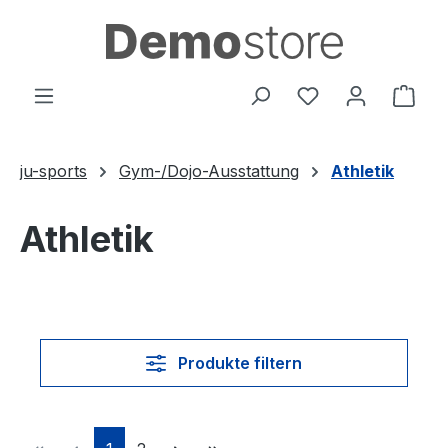
Zum Hauptinhalt springen
Du hast 0 Produ
Ware
ju-sports
Gym-/Dojo-Ausstattung
Athletik
Athletik
Produkte filtern
Seite
Seite