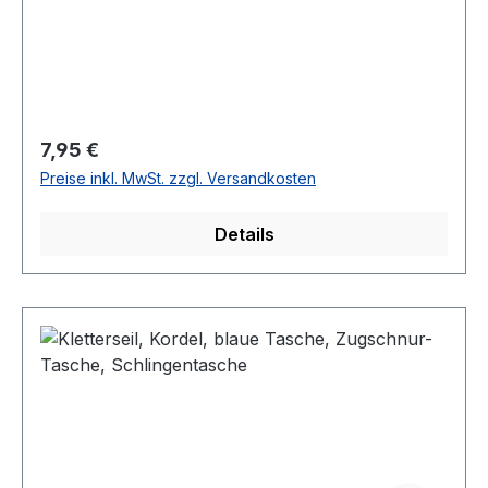
verstellbar. Optimal für Fitnesstraining,
Kickboxen, etc. geeignet!
Regulärer Preis:
7,95 €
Preise inkl. MwSt. zzgl. Versandkosten
Details