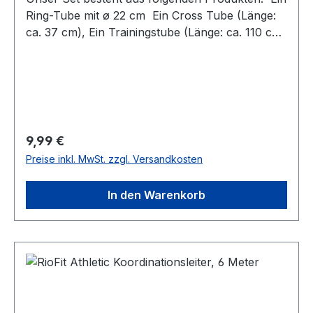
Ring-Tube mit ø 22 cm Ein Cross Tube (Länge:
ca. 37 cm), Ein Trainingstube (Länge: ca. 110 cm)
alle Tubes mit Softgriffen für perfekten Halt
Lieferung im praktischen Mesh-Beutel
Regulärer Preis:
9,99 €
Preise inkl. MwSt. zzgl. Versandkosten
In den Warenkorb