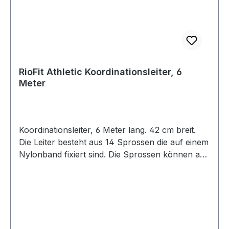
RioFit Athletic Koordinationsleiter, 6
Meter
Koordinationsleiter, 6 Meter lang. 42 cm breit.
Die Leiter besteht aus 14 Sprossen die auf einem
Nylonband fixiert sind. Die Sprossen können auf
dem Band verschoben werden und somit in der
Distanz verstellt werden. Es entstehen somit 13
Felder. Am Ende der Leiter befinden sich
praktische Clips, man kann also mehrere Leitern
aneinander klipsen und somit die Strecke
vervielfachen. Es wird eine praktische