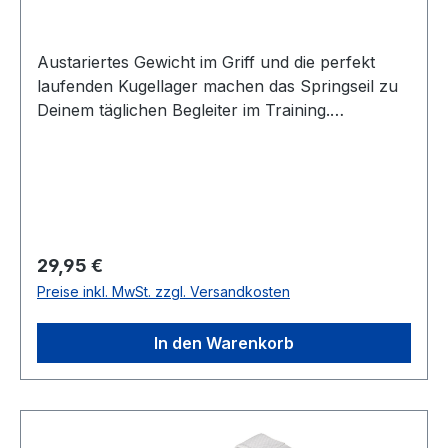
Austariertes Gewicht im Griff und die perfekt
laufenden Kugellager machen das Springseil zu
Deinem täglichen Begleiter im Training.
Gesamtlänge: 2,75 m, verstellbar Griffe aus
Eschenholz
Regulärer Preis:
29,95 €
Preise inkl. MwSt. zzgl. Versandkosten
In den Warenkorb