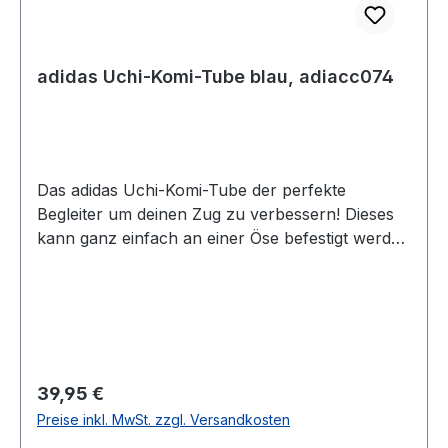
adidas Uchi-Komi-Tube blau, adiacc074
Das adidas Uchi-Komi-Tube der perfekte
Begleiter um deinen Zug zu verbessern! Dieses
kann ganz einfach an einer Öse befestigt werden
und das Wurftraining kann beginnen! Natürlich
kannst Du auch alle anderen Formen des
Krafttrainings, wo man ein Tube benutzt,
ausüben. Der Judo-Stoff dient dann als Griff,
dabei verbesserst Du gleichzeitig noch Deine
Griffkraft und Unterarmmuskulatur.
Regulärer Preis:
39,95 €
Preise inkl. MwSt. zzgl. Versandkosten