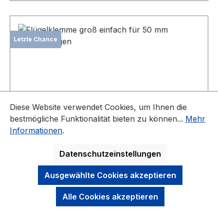
Letzte Chance
Diese Website verwendet Cookies, um Ihnen die
bestmögliche Funktionalität bieten zu können...
Mehr
Informationen
.
Flügelklemme groß einfach für 50 mm
Hantelstangen
Datenschutzeinstellungen
Ausgewählte Cookies akzeptieren
Ein Paar Federverschlüsse für alle Arten von
Alle Cookies akzeptieren
50/51 mm Hantelstangen