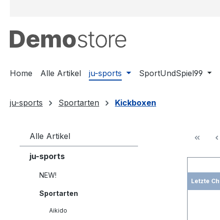
m Hauptinhalt springen
Zur Suche springen
Zur Hauptnavigation springen
Home
Alle Artikel
ju-sports
SportUndSpiel99
ju-sports
Sportarten
Kickboxen
Alle Artikel
ju-sports
NEW!
Letzte C
Sportarten
Aikido