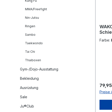
Kung Fu
MMA/Freefight
Nin-Jutsu
WAKO
Ringen
Schie
Sambo
adiSG
Farbe:
Taekwondo
Tai Chi
Thaiboxen
Gym-/Dojo-Ausstattung
Bekleidung
Regulä
79,95
Ausrüstung
Preise 
Sale
Ju®Club