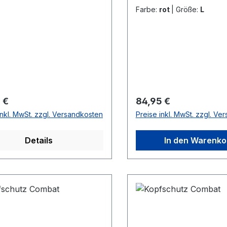
G175, 10 oz.
approved
Farbe:
rot
|
Größe:
L
rer Preis:
Regulärer Preis:
 €
84,95 €
inkl. MwSt. zzgl. Versandkosten
Preise inkl. MwSt. zzgl. Ve
Details
In den Warenko