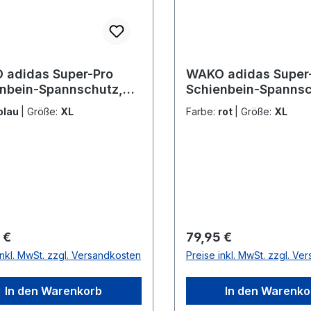
 adidas Super-Pro
WAKO adidas Super
nbein-Spannschutz,
Schienbein-Spannsc
SS011 2.0
adiSGSS011 2.0
blau
|
Größe:
XL
Farbe:
rot
|
Größe:
XL
rer Preis:
Regulärer Preis:
 €
79,95 €
inkl. MwSt. zzgl. Versandkosten
Preise inkl. MwSt. zzgl. Ve
In den Warenkorb
In den Warenko