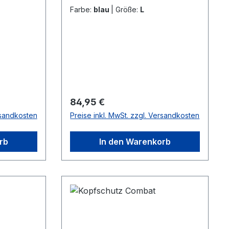
approved
Farbe:
blau
|
Größe:
L
Regulärer Preis:
84,95 €
rsandkosten
Preise inkl. MwSt. zzgl. Versandkosten
rb
In den Warenkorb