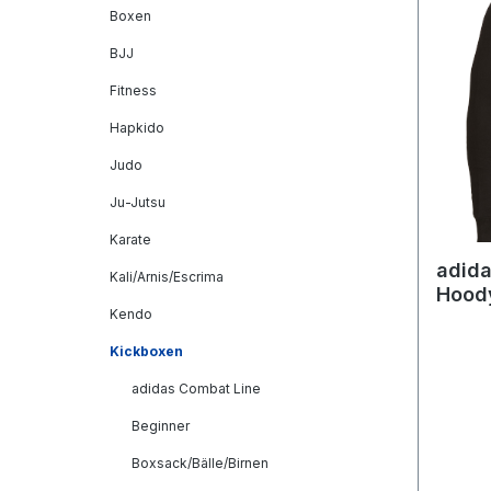
Boxen
BJJ
Fitness
Hapkido
Judo
Ju-Jutsu
Karate
adida
Kali/Arnis/Escrima
Hood
Kendo
black
Kickboxen
adidas Combat Line
Beginner
Boxsack/Bälle/Birnen