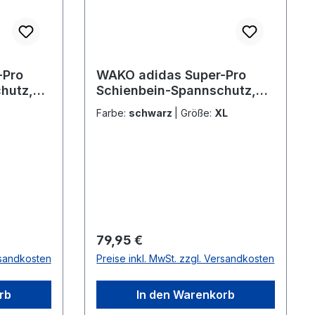
-Pro
WAKO adidas Super-Pro
hutz,
Schienbein-Spannschutz,
adiSGSS011 2.0
Farbe:
schwarz
|
Größe:
XL
Regulärer Preis:
79,95 €
rsandkosten
Preise inkl. MwSt. zzgl. Versandkosten
rb
In den Warenkorb