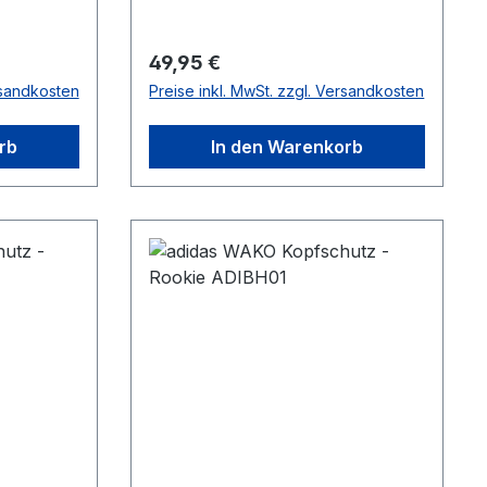
Regulärer Preis:
49,95 €
rsandkosten
Preise inkl. MwSt. zzgl. Versandkosten
rb
In den Warenkorb