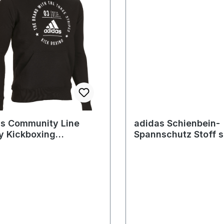
s Community Line
adidas Schienbein-
y Kickboxing
Spannschutz Stoff 
/white adiCL02KB
adiGSS013