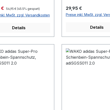
fspreis:
Regulärer Preis:
 €
29,95 €
Regulärer Preis:
54,95 €
(45.5% gespart)
Preise inkl. MwSt. zzgl. Ve
inkl. MwSt. zzgl. Versandkosten
Details
Details