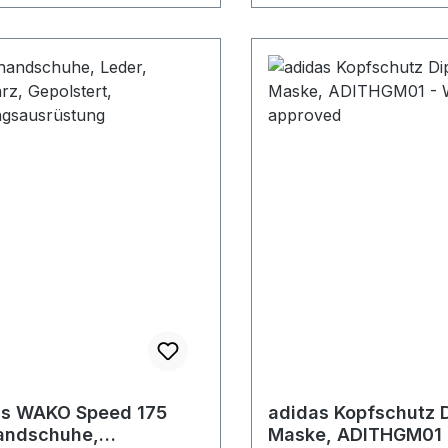
as WAKO Speed 175
adidas Kopfschutz D
andschuhe,
Maske, ADITHGM01