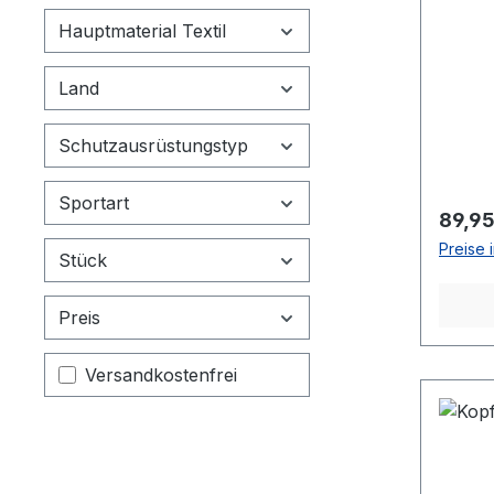
adiSB
Hauptmaterial Textil
Land
Schutzausrüstungstyp
Sportart
Regulä
89,95
Preise 
Stück
Preis
Filter hinzufügen: Versandkostenfrei
Versandkostenfrei