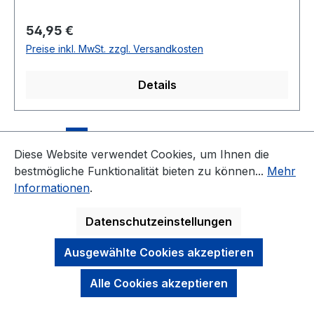
Regulärer Preis:
54,95 €
Preise inkl. MwSt. zzgl. Versandkosten
Details
Seite
Seite
Seite
1
2
3
Diese Website verwendet Cookies, um Ihnen die
bestmögliche Funktionalität bieten zu können...
Mehr
Informationen
.
Datenschutzeinstellungen
KONTAKT
Ausgewählte Cookies akzeptieren
NEWSLETTER
Alle Cookies akzeptieren
DARAUF KÖNNEN SIE SICH VERLASSEN