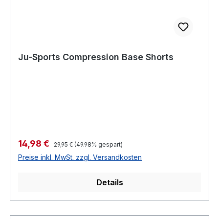
Ju-Sports Compression Base Shorts
Verkaufspreis:
14,98 €
Regulärer Preis:
29,95 €
(49.98% gespart)
Preise inkl. MwSt. zzgl. Versandkosten
Details