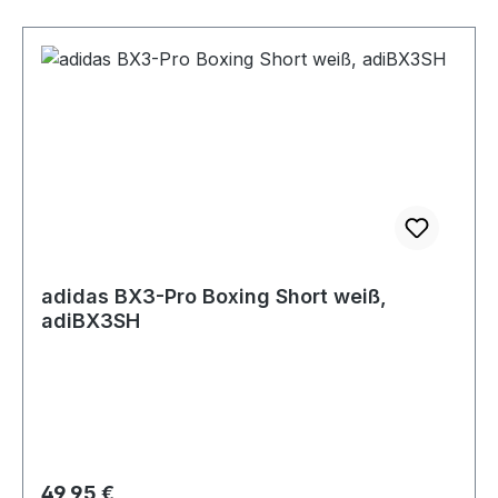
adidas BX3-Pro Boxing Short weiß,
adiBX3SH
Regulärer Preis:
49,95 €