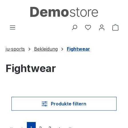
Zum Hauptinhalt springen
Du hast 0 Produ
Ware
ju-sports
Bekleidung
Fightwear
Fightwear
Produkte filtern
Seite
Seite
Seite