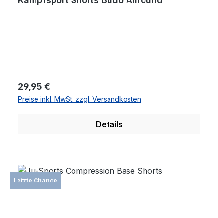
Kampfsport Shorts Budo Allround
Regulärer Preis:
29,95 €
Preise inkl. MwSt. zzgl. Versandkosten
Details
Letzte Chance