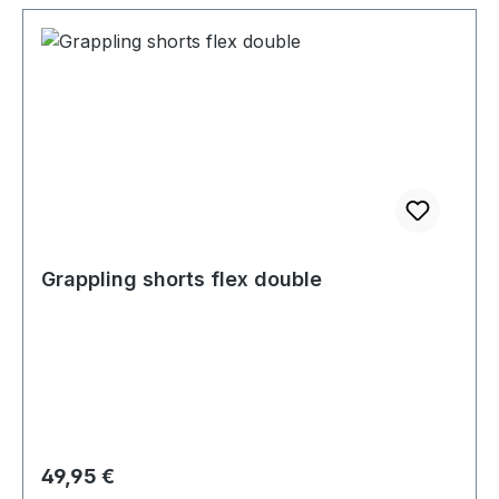
Grappling shorts flex double
Regulärer Preis:
49,95 €