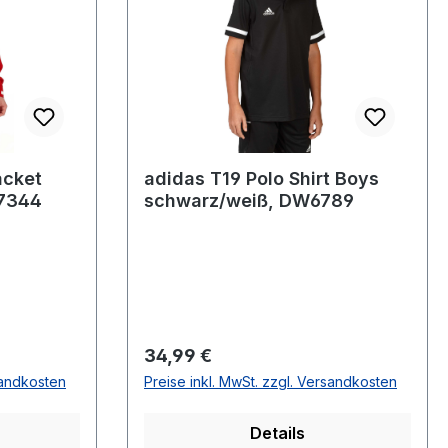
acket
adidas T19 Polo Shirt Boys
X7344
schwarz/weiß, DW6789
Regulärer Preis:
34,99 €
sandkosten
Preise inkl. MwSt. zzgl. Versandkosten
Details