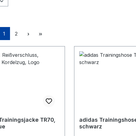
Seite
Seite
1
2
Trainingsjacke TR70,
adidas Trainingshos
ue
schwarz