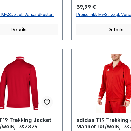
r Preis:
Regulärer Preis:
39,99 €
l. MwSt. zzgl. Versandkosten
Preise inkl. MwSt. zzgl. Ver
Details
Details
T19 Trekking Jacket
adidas T19 Trekking
t/weiß, DX7329
Männer rot/weiß, D