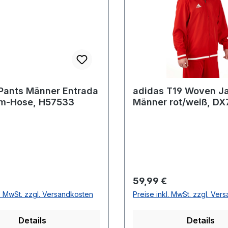
Pants Männer Entrada
adidas T19 Woven J
am-Hose, H57533
Männer rot/weiß, D
r Preis:
Regulärer Preis:
59,99 €
l. MwSt. zzgl. Versandkosten
Preise inkl. MwSt. zzgl. Ver
Details
Details