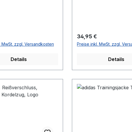
r Preis:
Regulärer Preis:
34,95 €
l. MwSt. zzgl. Versandkosten
Preise inkl. MwSt. zzgl. Ver
Details
Details