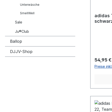
Unterwäsche
SmellWell
adidas 
schwar
Sale
Ju®Club
Ballop
DJJV-Shop
Reguläre
54,95 €
Preise ink