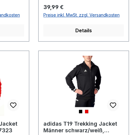
Regulärer Preis:
39,99 €
sandkosten
Preise inkl. MwSt. zzgl. Versandkosten
Details
 Jacket
adidas T19 Trekking Jacket
X7323
Männer schwarz/weiß,