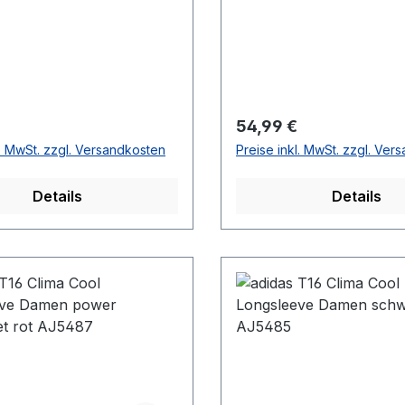
r Preis:
Regulärer Preis:
54,99 €
l. MwSt. zzgl. Versandkosten
Preise inkl. MwSt. zzgl. Ver
Details
Details