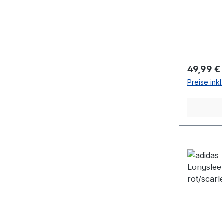
Reguläre
49,99 €
Preise ink