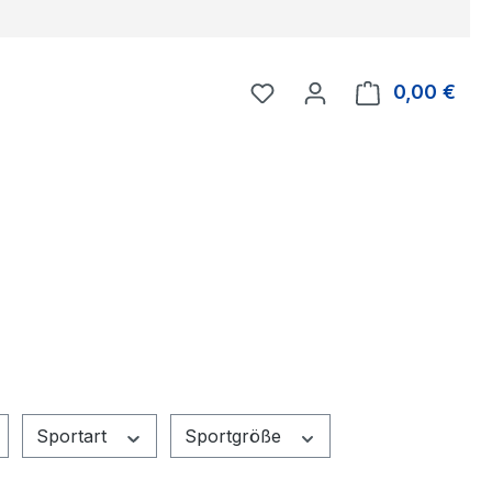
Du hast 0 Produkte auf 
0,00 €
Ware
Sportart
Sportgröße