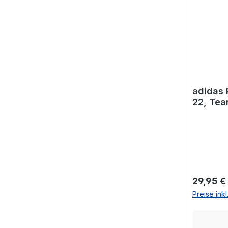
adidas 
22, Te
Reguläre
29,95 €
Preise ink