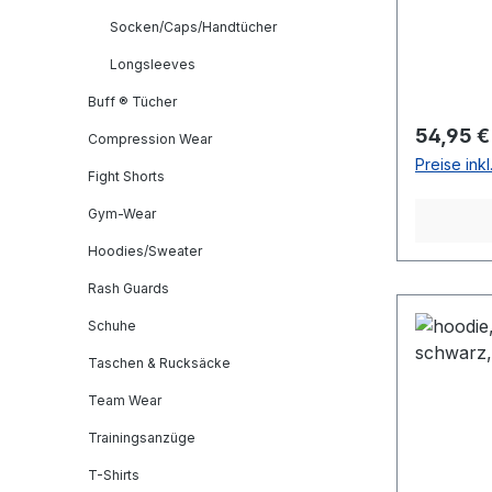
Socken/Caps/Handtücher
Longsleeves
Buff ® Tücher
Reguläre
54,95 €
Compression Wear
Preise ink
Fight Shorts
Gym-Wear
Hoodies/Sweater
Rash Guards
Schuhe
Taschen & Rucksäcke
Team Wear
Trainingsanzüge
T-Shirts