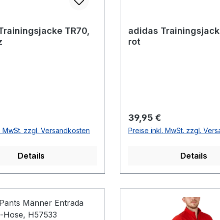
Trainingsjacke TR70,
adidas Trainingsjac
z
rot
r Preis:
Regulärer Preis:
39,95 €
l. MwSt. zzgl. Versandkosten
Preise inkl. MwSt. zzgl. Ver
Details
Details