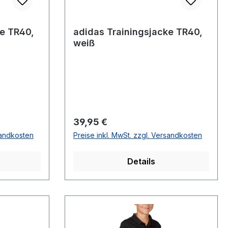
ke TR40,
adidas Trainingsjacke TR40,
weiß
Regulärer Preis:
39,95 €
sandkosten
Preise inkl. MwSt. zzgl. Versandkosten
Details