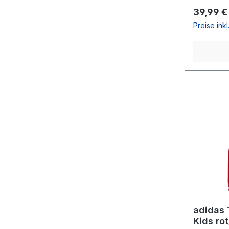
Reguläre
39,99 €
Preise ink
adidas 
Kids ro