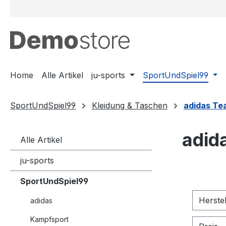
m Hauptinhalt springen
Zur Suche springen
Zur Hauptnavigation springen
Home
Alle Artikel
ju-sports
SportUndSpiel99
SportUndSpiel99
Kleidung & Taschen
adidas Te
adid
Alle Artikel
ju-sports
SportUndSpiel99
Herste
adidas
Kampfsport