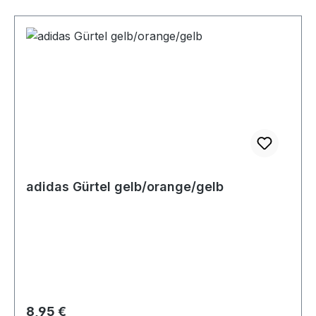
adidas Gürtel gelb/orange/gelb
Regulärer Preis:
8,95 €