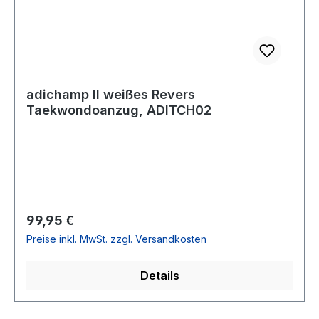
adichamp II weißes Revers
Taekwondoanzug, ADITCH02
Regulärer Preis:
99,95 €
Preise inkl. MwSt. zzgl. Versandkosten
Details