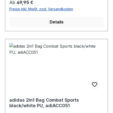
Regulärer Preis:
Ab
49,95 €
Preise inkl. MwSt. zzgl. Versandkosten
Details
adidas 2in1 Bag Combat Sports
black/white PU, adiACC051