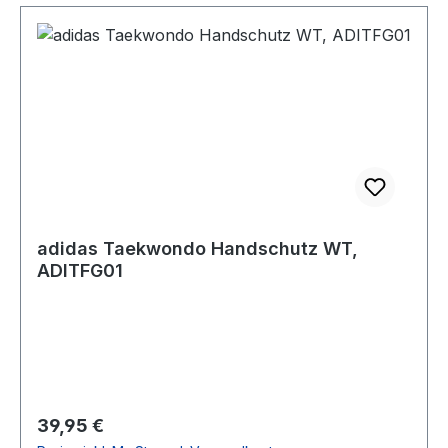
adidas Taekwondo Handschutz WT,
ADITFG01
Regulärer Preis:
39,95 €