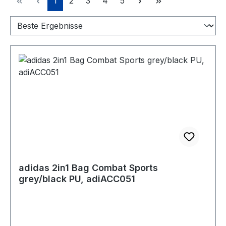
1
2
3
4
5
adidas 2in1 Bag Combat Sports
grey/black PU, adiACC051