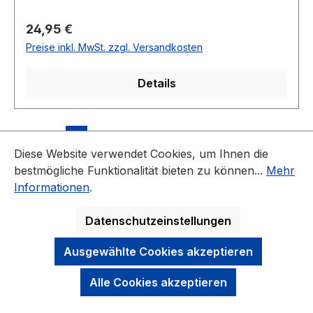
Regulärer Preis:
24,95 €
Preise inkl. MwSt. zzgl. Versandkosten
Details
Seite
Seite
Seite
Seite
Seite
1
2
3
4
5
Diese Website verwendet Cookies, um Ihnen die
bestmögliche Funktionalität bieten zu können...
Mehr
Informationen
.
Datenschutzeinstellungen
KONTAKT
Ausgewählte Cookies akzeptieren
NEWSLETTER
Alle Cookies akzeptieren
DARAUF KÖNNEN SIE SICH VERLASSEN