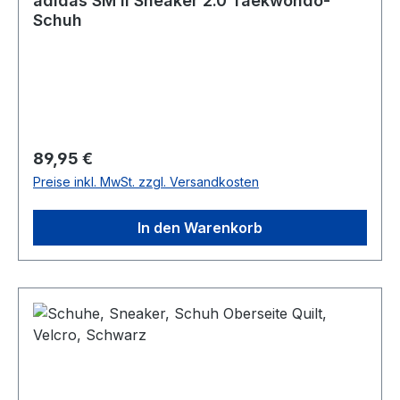
adidas SM II Sneaker 2.0 Taekwondo-
Schuh
Regulärer Preis:
89,95 €
Preise inkl. MwSt. zzgl. Versandkosten
In den Warenkorb