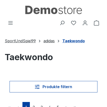
Zum Hauptinhalt springen
Du hast 0 Produ
Ware
SportUndSpiel99
adidas
Taekwondo
Taekwondo
Produkte filtern
Seite
Seite
Seite
Seite
Seite