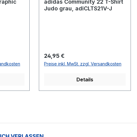
raphic
adidas Community 22 T-Shirt
Judo grau, adiCLTS21V-J
Regulärer Preis:
24,95 €
sandkosten
Preise inkl. MwSt. zzgl. Versandkosten
Details
SICH VERLASSEN