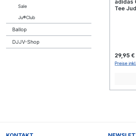
adidas
Sale
Tee Jud
Ju®Club
Ballop
DJJV-Shop
Reguläre
29,95 €
Preise ink
KONTAKT
NEWSLET