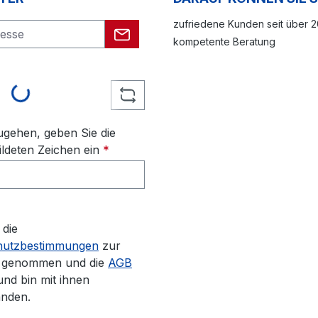
zufriedene Kunden seit über 
kompetente Beratung
ing...
gehen, geben Sie die
ldeten Zeichen ein
*
 die
hutzbestimmungen
zur
s genommen und die
AGB
und bin mit ihnen
anden.