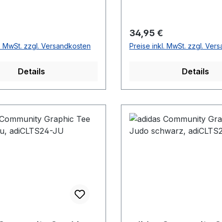
r Preis:
Regulärer Preis:
34,95 €
l. MwSt. zzgl. Versandkosten
Preise inkl. MwSt. zzgl. Ver
Details
Details