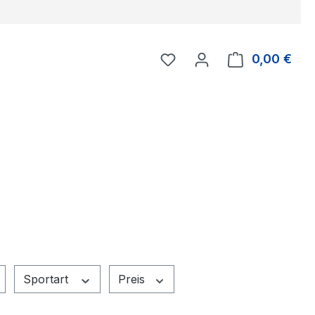
Du hast 0 Produkte auf 
0,00 €
Ware
Sportart
Preis