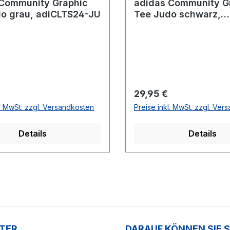
 Community Graphic
adidas Community G
o grau, adiCLTS24-JU
Tee Judo schwarz,
adiCLTS24-JU
r Preis:
Regulärer Preis:
29,95 €
l. MwSt. zzgl. Versandkosten
Preise inkl. MwSt. zzgl. Ver
Details
Details
TER
DARAUF KÖNNEN SIE 