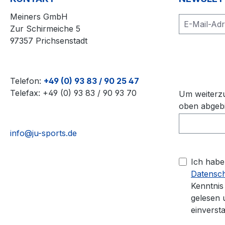
Meiners GmbH
Zur Schirmeiche 5
97357 Prichsenstadt
Load
Telefon:
+49 (0) 93 83 / 90 25 47
Telefax: +49 (0) 93 83 / 90 93 70
Um weiterzu
oben abgebi
info@ju-sports.de
Ich habe
Datensc
Kenntni
gelesen 
einverst