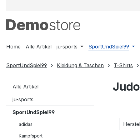
m Hauptinhalt springen
Zur Suche springen
Zur Hauptnavigation springen
Home
Alle Artikel
ju-sports
SportUndSpiel99
SportUndSpiel99
Kleidung & Taschen
T-Shirts
Judo
Alle Artikel
ju-sports
SportUndSpiel99
Herste
adidas
Kampfsport