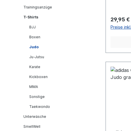
Trainingsanzüge
T-Shirts
Reguläre
29,95 €
Preise ink
BJJ
Boxen
Judo
Ju-Jutsu
Karate
Kickboxen
MMA
Sonstige
Taekwondo
Unterwäsche
SmellWell