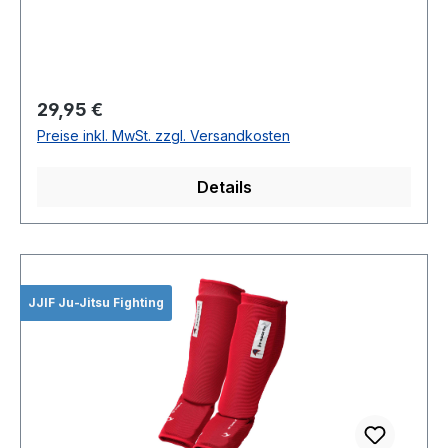
Regulärer Preis:
29,95 €
Preise inkl. MwSt. zzgl. Versandkosten
Details
JJIF Ju-Jitsu Fighting