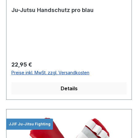
Ju-Jutsu Handschutz pro blau
Regulärer Preis:
22,95 €
Preise inkl. MwSt. zzgl. Versandkosten
Details
JJIF Ju-Jitsu Fighting