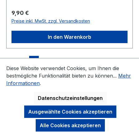
Regulärer Preis:
9,90 €
Preise inkl. MwSt. zzgl. Versandkosten
In den Warenkorb
Seite
Seite
Seite
1
2
3
Diese Website verwendet Cookies, um Ihnen die
bestmögliche Funktionalität bieten zu können...
Mehr
Informationen
.
Datenschutzeinstellungen
KONTAKT
Ausgewählte Cookies akzeptieren
NEWSLETTER
Alle Cookies akzeptieren
DARAUF KÖNNEN SIE SICH VERLASSEN