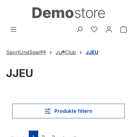
Zum Hauptinhalt springen
Du hast 0 Produ
Ware
SportUndSpiel99
Ju®Club
JJEU
JJEU
Produkte filtern
Seite
Seite
Seite