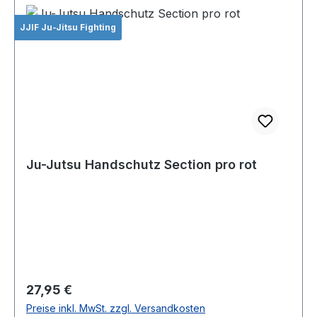
JJIF Ju-Jitsu Fighting
Ju-Jutsu Handschutz Section pro rot
Regulärer Preis:
27,95 €
Preise inkl. MwSt. zzgl. Versandkosten