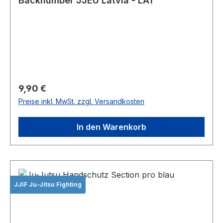
Backnumber JJEU Latvia - LAT
Regulärer Preis:
9,90 €
Preise inkl. MwSt. zzgl. Versandkosten
In den Warenkorb
JJIF Ju-Jitsu Fighting