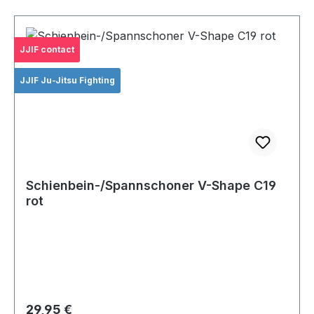
JJIF contact
JJIF Ju-Jitsu Fighting
Schienbein-/Spannschoner V-Shape C19
rot
Regulärer Preis:
29,95 €