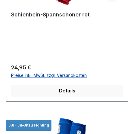
Schienbein-Spannschoner rot
Regulärer Preis:
24,95 €
Preise inkl. MwSt. zzgl. Versandkosten
Details
JJIF Ju-Jitsu Fighting