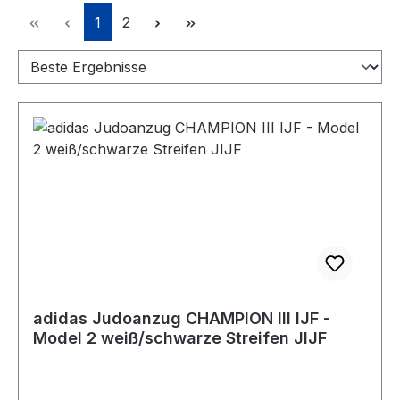
Seite
Seite
1
2
adidas Judoanzug CHAMPION III IJF -
Model 2 weiß/schwarze Streifen JIJF