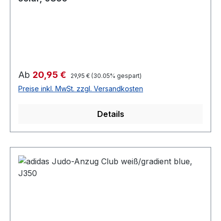
Verkaufspreis:
Ab
20,95 €
Regulärer Preis:
29,95 €
(30.05% gespart)
Preise inkl. MwSt. zzgl. Versandkosten
Details