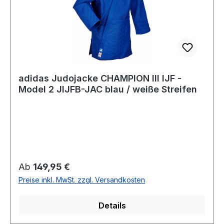
adidas Judojacke CHAMPION III IJF -
Model 2 JIJFB-JAC blau / weiße Streifen
Regulärer Preis:
Ab
149,95 €
Preise inkl. MwSt. zzgl. Versandkosten
Details