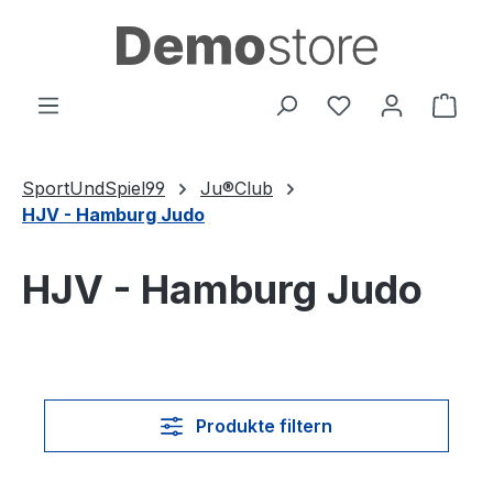
Zum Hauptinhalt springen
Du hast 0 Produ
Ware
SportUndSpiel99
Ju®Club
HJV - Hamburg Judo
HJV - Hamburg Judo
Produkte filtern