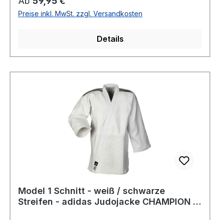
Regulärer Preis:
Ab
59,95 €
Preise inkl. MwSt. zzgl. Versandkosten
Details
Model 1 Schnitt - weiß / schwarze
Streifen - adidas Judojacke CHAMPION III
IJF - JIJFS-JAC