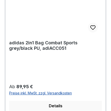
adidas 2in1 Bag Combat Sports
grey/black PU, adiACC051
Regulärer Preis:
Ab
89,95 €
Preise inkl. MwSt. zzgl. Versandkosten
Details