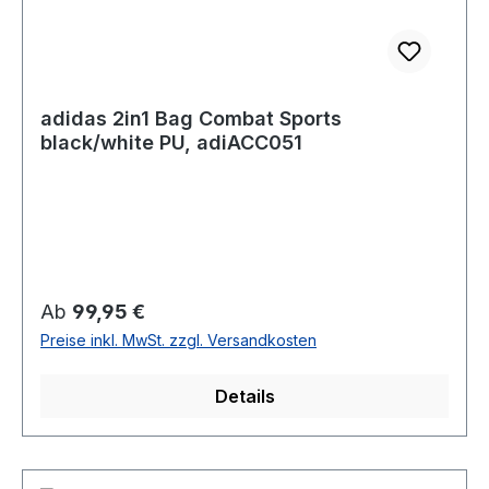
adidas 2in1 Bag Combat Sports
black/white PU, adiACC051
Regulärer Preis:
Ab
99,95 €
Preise inkl. MwSt. zzgl. Versandkosten
Details