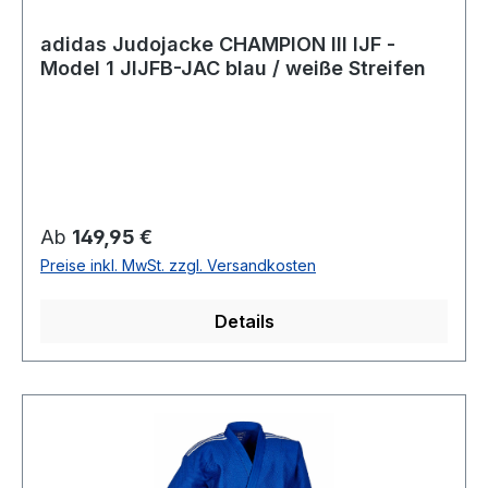
adidas Judojacke CHAMPION III IJF -
Model 1 JIJFB-JAC blau / weiße Streifen
Regulärer Preis:
Ab
149,95 €
Preise inkl. MwSt. zzgl. Versandkosten
Details