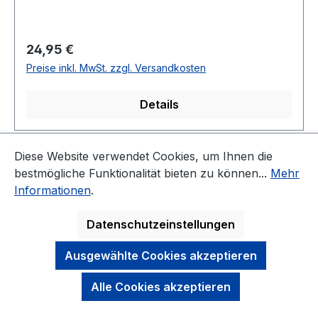
Regulärer Preis:
24,95 €
Preise inkl. MwSt. zzgl. Versandkosten
Details
Diese Website verwendet Cookies, um Ihnen die
Seite
Seite
1
2
bestmögliche Funktionalität bieten zu können...
Mehr
Informationen
.
Datenschutzeinstellungen
KONTAKT
Ausgewählte Cookies akzeptieren
NEWSLETTER
Alle Cookies akzeptieren
DARAUF KÖNNEN SIE SICH VERLASSEN