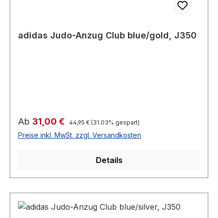
adidas Judo-Anzug Club blue/gold, J350
Verkaufspreis:
Ab
31,00 €
Regulärer Preis:
44,95 €
(31.03% gespart)
Preise inkl. MwSt. zzgl. Versandkosten
Details