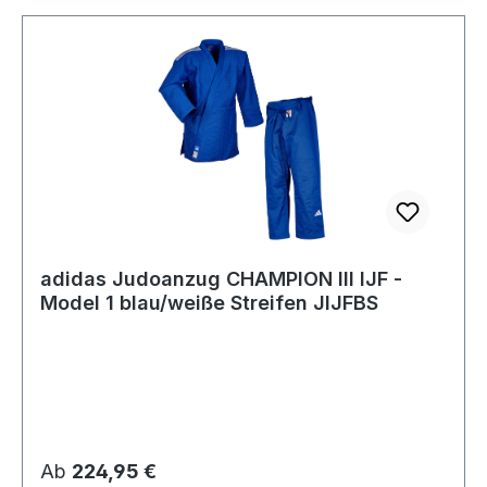
adidas Judoanzug CHAMPION III IJF -
Model 1 blau/weiße Streifen JIJFBS
Regulärer Preis:
Ab
224,95 €