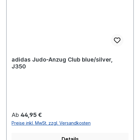
adidas Judo-Anzug Club blue/silver,
J350
Regulärer Preis:
Ab
44,95 €
Preise inkl. MwSt. zzgl. Versandkosten
Details