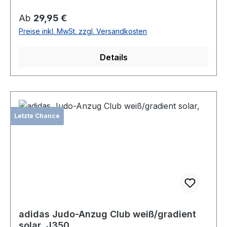
Regulärer Preis:
Ab
29,95 €
Preise inkl. MwSt. zzgl. Versandkosten
Details
Letzte Chance
adidas Judo-Anzug Club weiß/gradient
solar, J350