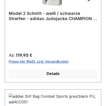
Model 2 Schnitt - weiß / schwarze
Streifen - adidas Judojacke CHAMPION III
IJF - JIJFS-JAC
Regulärer Preis:
Ab
119,95 €
Preise inkl. MwSt. zzgl. Versandkosten
Details