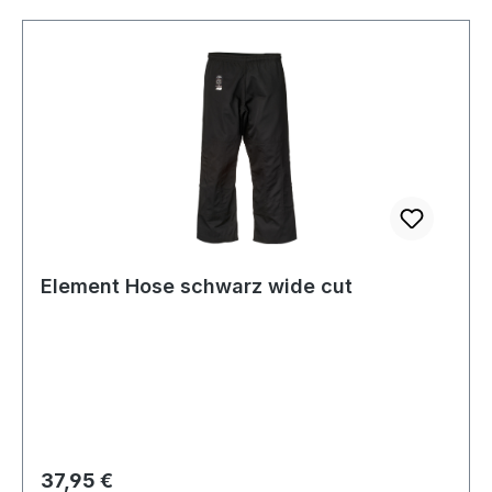
Element Hose schwarz wide cut
Regulärer Preis:
37,95 €