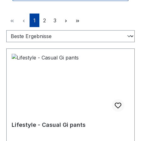
Seite
Seite
Seite
1
2
3
Lifestyle - Casual Gi pants