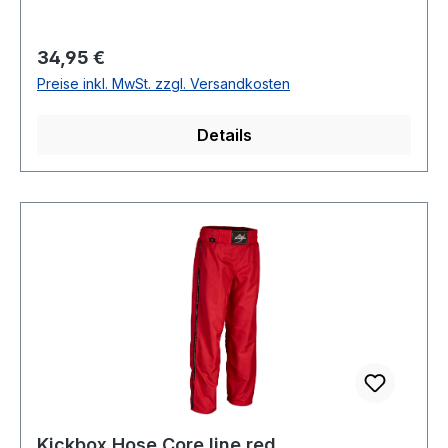
Regulärer Preis:
34,95 €
Preise inkl. MwSt. zzgl. Versandkosten
Details
Kickbox Hose Core line red