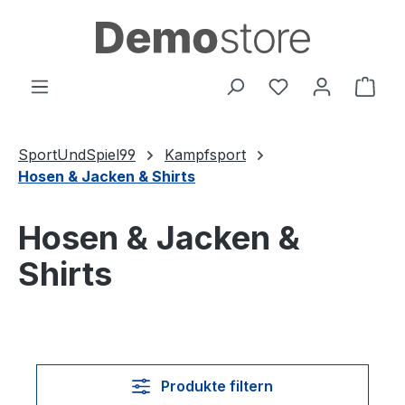
Zum Hauptinhalt springen
Du hast 0 Produ
Ware
SportUndSpiel99
Kampfsport
Hosen & Jacken & Shirts
Hosen & Jacken &
Shirts
Produkte filtern