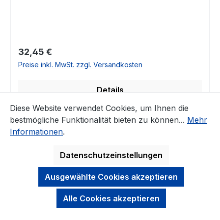
Regulärer Preis:
32,45 €
Preise inkl. MwSt. zzgl. Versandkosten
Details
Diese Website verwendet Cookies, um Ihnen die
bestmögliche Funktionalität bieten zu können...
Mehr
Seite
Seite
Seite
1
2
3
Informationen
.
Datenschutzeinstellungen
Ausgewählte Cookies akzeptieren
KONTAKT
Alle Cookies akzeptieren
NEWSLETTER