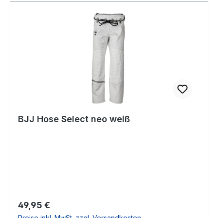
BJJ Hose Select neo weiß
Regulärer Preis:
49,95 €
Preise inkl. MwSt. zzgl. Versandkosten