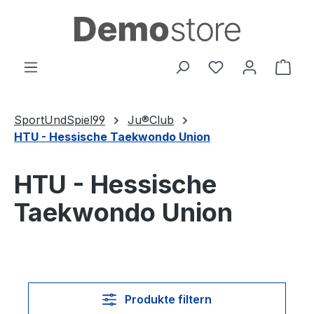
Zum Hauptinhalt springen
Du hast 0 Produ
Ware
SportUndSpiel99
Ju®Club
HTU - Hessische Taekwondo Union
HTU - Hessische
Taekwondo Union
Produkte filtern