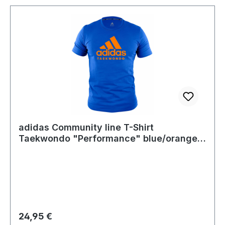
adidas Community line T-Shirt
Taekwondo "Performance" blue/orange,
ADICTTKD
Regulärer Preis:
24,95 €