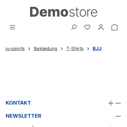
Zum Hauptinhalt springen
Du hast 0 Produ
Ware
ju-sports
Bekleidung
T-Shirts
BJJ
KONTAKT
NEWSLETTER