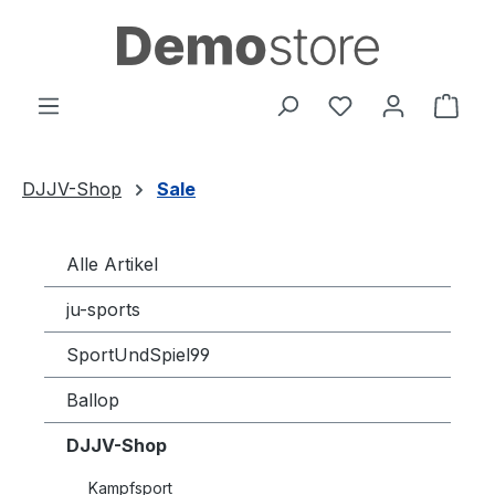
Zum Hauptinhalt springen
Du hast 0 Produ
Ware
DJJV-Shop
Sale
Alle Artikel
ju-sports
SportUndSpiel99
Ballop
DJJV-Shop
Kampfsport