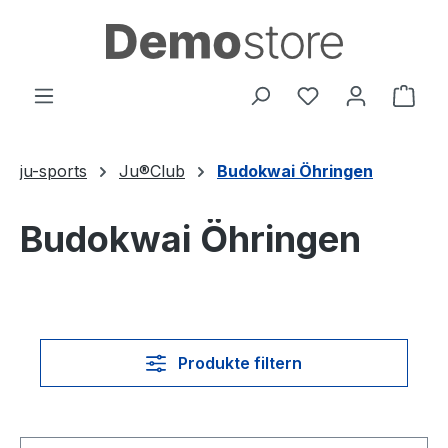
Zum Hauptinhalt springen
Du hast 0 Produ
Ware
ju-sports
Ju®Club
Budokwai Öhringen
Budokwai Öhringen
Produkte filtern