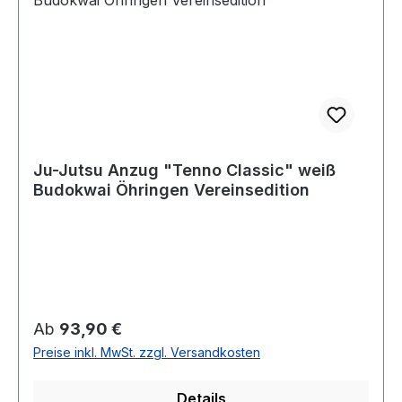
Ju-Jutsu Anzug "Tenno Classic" weiß
Budokwai Öhringen Vereinsedition
Regulärer Preis:
Ab
93,90 €
Preise inkl. MwSt. zzgl. Versandkosten
Details