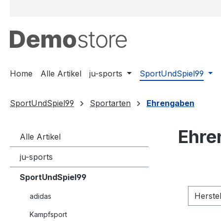
m Hauptinhalt springen
Zur Suche springen
Zur Hauptnavigation springen
Home
Alle Artikel
ju-sports
SportUndSpiel99
SportUndSpiel99
Sportarten
Ehrengaben
Ehre
Alle Artikel
ju-sports
SportUndSpiel99
Herste
adidas
Kampfsport