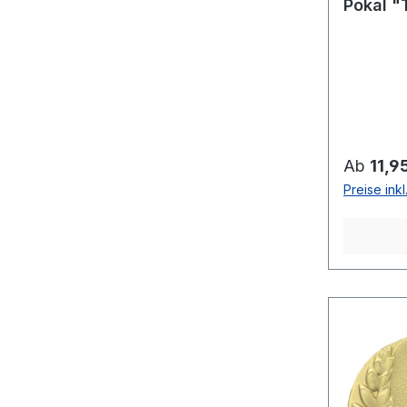
Pokal "
Reguläre
Ab
11,9
Preise ink