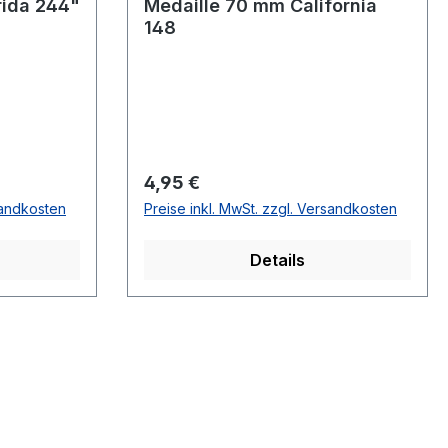
rida 244"
Medaille 70 mm California
148
Regulärer Preis:
4,95 €
sandkosten
Preise inkl. MwSt. zzgl. Versandkosten
Details