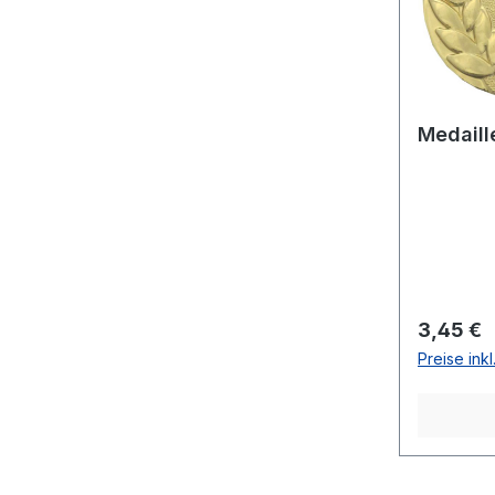
Medaill
Reguläre
3,45 €
Preise ink