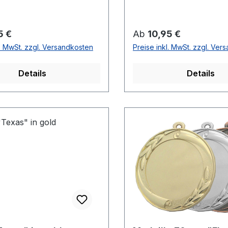
r Preis:
Regulärer Preis:
5 €
Ab
10,95 €
l. MwSt. zzgl. Versandkosten
Preise inkl. MwSt. zzgl. Ver
Details
Details