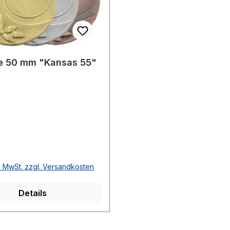
e 50 mm "Kansas 55"
r Preis:
l. MwSt. zzgl. Versandkosten
Details