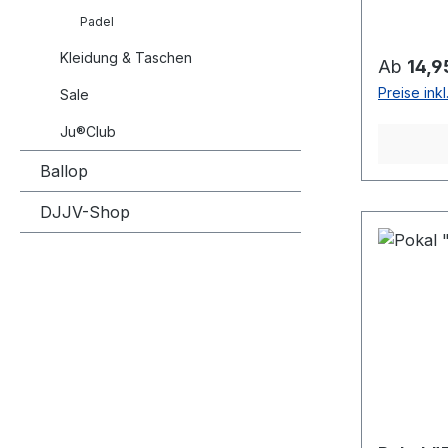
Padel
Kleidung & Taschen
Reguläre
Ab
14,9
Preise ink
Sale
Ju®Club
Ballop
DJJV-Shop