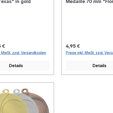
Texas" in gold
Medaille 70 mm "Flo
r Preis:
Regulärer Preis:
5 €
4,95 €
l. MwSt. zzgl. Versandkosten
Preise inkl. MwSt. zzgl. Ver
Details
Details