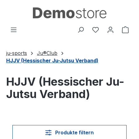
Zum Hauptinhalt springen
Du hast 0 Produ
Ware
ju-sports
Ju®Club
HJJV (Hessischer Ju-Jutsu Verband)
HJJV (Hessischer Ju-
Jutsu Verband)
Produkte filtern