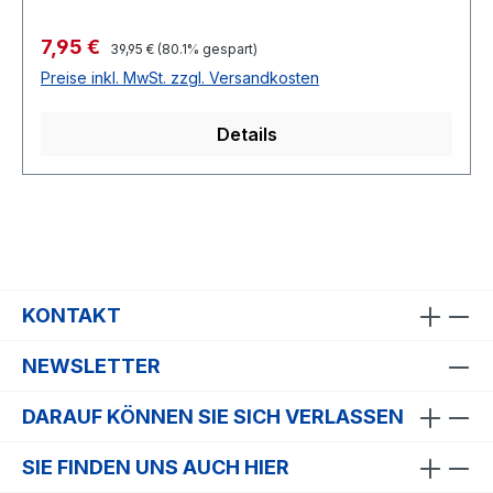
Verkaufspreis:
7,95 €
Regulärer Preis:
39,95 €
(80.1% gespart)
Preise inkl. MwSt. zzgl. Versandkosten
Details
KONTAKT
NEWSLETTER
DARAUF KÖNNEN SIE SICH VERLASSEN
SIE FINDEN UNS AUCH HIER