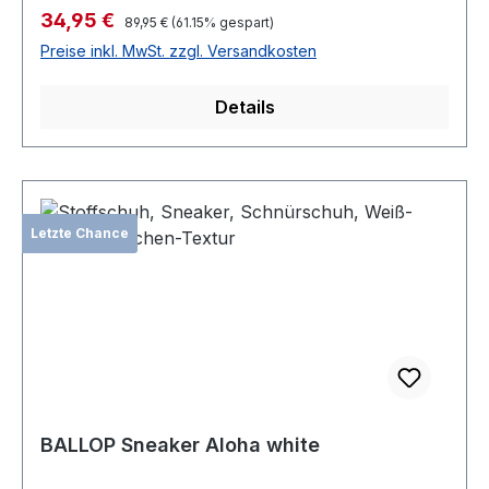
Verkaufspreis:
34,95 €
Regulärer Preis:
89,95 €
(61.15% gespart)
Preise inkl. MwSt. zzgl. Versandkosten
Details
Letzte Chance
BALLOP Sneaker Aloha white