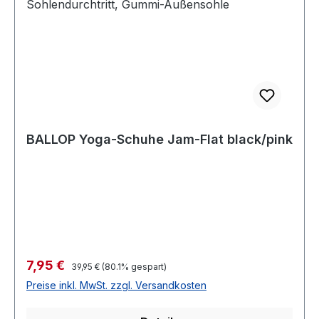
BALLOP Yoga-Schuhe Jam-Flat black/pink
Verkaufspreis:
7,95 €
Regulärer Preis:
39,95 €
(80.1% gespart)
Preise inkl. MwSt. zzgl. Versandkosten