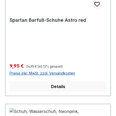
Spartan Barfuß-Schuhe Astro red
Verkaufspreis:
9,95 €
Regulärer Preis:
24,95 €
(60.12% gespart)
Preise inkl. MwSt. zzgl. Versandkosten
Details