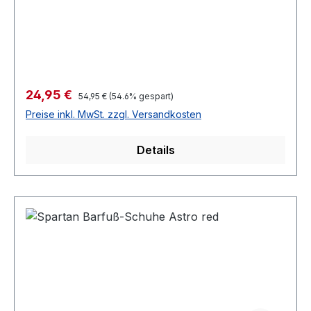
Verkaufspreis:
24,95 €
Regulärer Preis:
54,95 €
(54.6% gespart)
Preise inkl. MwSt. zzgl. Versandkosten
Details