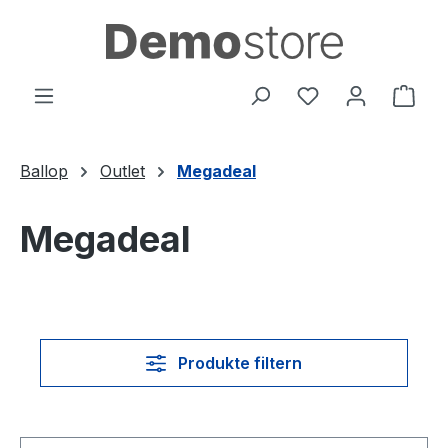
Zum Hauptinhalt springen
Du hast 0 Produ
Ware
Ballop
Outlet
Megadeal
Megadeal
Produkte filtern