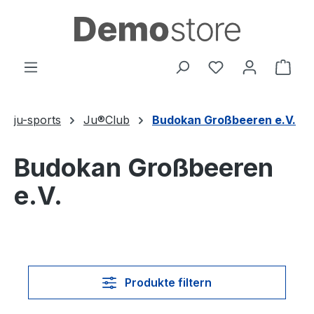
Zum Hauptinhalt springen
Du hast 0 Produ
Ware
ju-sports
Ju®Club
Budokan Großbeeren e.V.
Budokan Großbeeren
e.V.
Produkte filtern