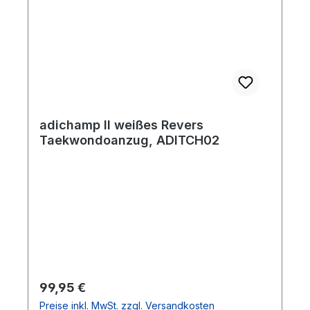
adichamp II weißes Revers
Taekwondoanzug, ADITCH02
Regulärer Preis:
99,95 €
Preise inkl. MwSt. zzgl. Versandkosten