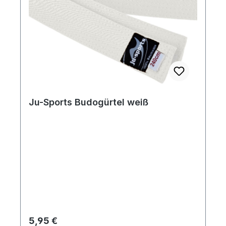
Ju-Sports Budogürtel weiß
Regulärer Preis:
5,95 €