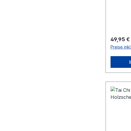
Reguläre
49,95 €
Preise ink