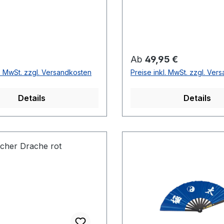
r Preis:
Regulärer Preis:
Ab
49,95 €
l. MwSt. zzgl. Versandkosten
Preise inkl. MwSt. zzgl. Ver
Details
Details