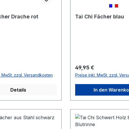
cher Drache rot
Tai Chi Fächer blau
r Preis:
Regulärer Preis:
49,95 €
l. MwSt. zzgl. Versandkosten
Preise inkl. MwSt. zzgl. Ver
Details
In den Warenko