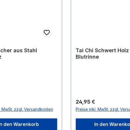
ächer aus Stahl
Tai Chi Schwert Hol
z
Blutrinne
r Preis:
Regulärer Preis:
24,95 €
l. MwSt. zzgl. Versandkosten
Preise inkl. MwSt. zzgl. Ver
In den Warenkorb
In den Warenko