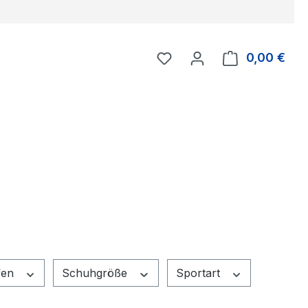
Du hast 0 Produkte auf 
0,00 €
Ware
fen
Schuhgröße
Sportart