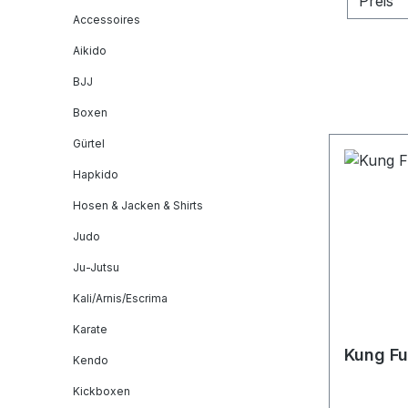
Preis
Accessoires
Aikido
BJJ
Boxen
Gürtel
Hapkido
Hosen & Jacken & Shirts
Judo
Ju-Jutsu
Kali/Arnis/Escrima
Karate
Kung Fu
Kendo
Kickboxen