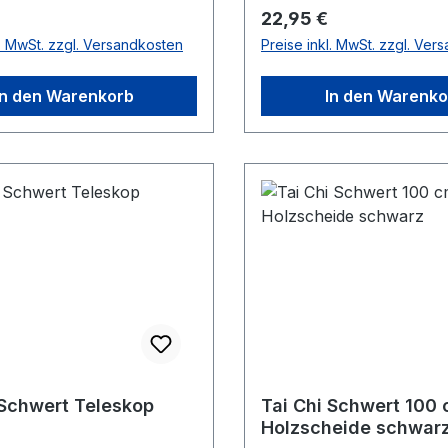
r Preis:
Regulärer Preis:
22,95 €
l. MwSt. zzgl. Versandkosten
Preise inkl. MwSt. zzgl. Ver
In den Warenkorb
In den Warenko
 Schwert Teleskop
Tai Chi Schwert 100
Holzscheide schwar