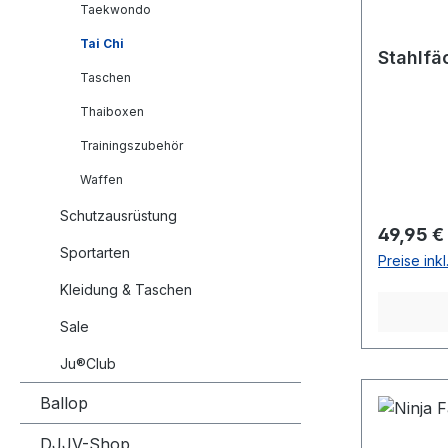
Taekwondo
Tai Chi
Stahlfä
Taschen
Thaiboxen
Trainingszubehör
Waffen
Schutzausrüstung
Reguläre
49,95 €
Sportarten
Preise ink
Kleidung & Taschen
Sale
Ju®Club
Ballop
DJJV-Shop