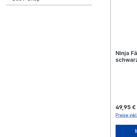
Ninja F
schwar
Reguläre
49,95 €
Preise ink