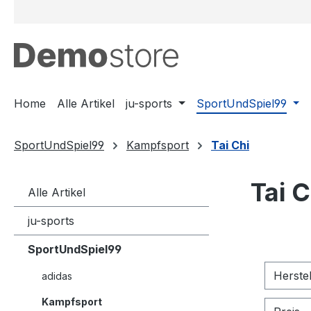
m Hauptinhalt springen
Zur Suche springen
Zur Hauptnavigation springen
Home
Alle Artikel
ju-sports
SportUndSpiel99
SportUndSpiel99
Kampfsport
Tai Chi
Tai C
Alle Artikel
ju-sports
SportUndSpiel99
Herste
adidas
Kampfsport