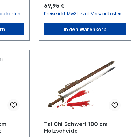
Regulärer Preis:
69,95 €
sandkosten
Preise inkl. MwSt. zzgl. Versandkosten
rb
In den Warenkorb
 cm
Tai Chi Schwert 100 cm
z
Holzscheide