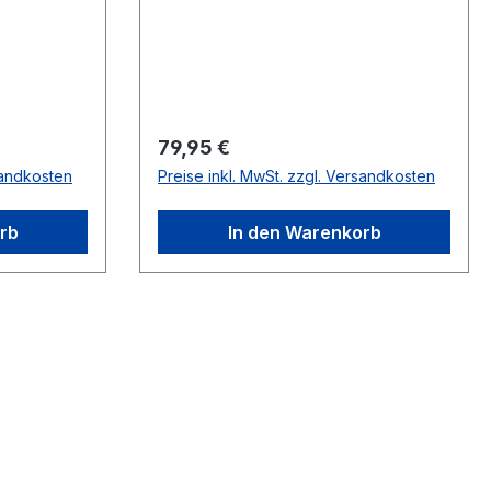
Regulärer Preis:
79,95 €
sandkosten
Preise inkl. MwSt. zzgl. Versandkosten
rb
In den Warenkorb