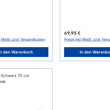
r Preis:
Regulärer Preis:
69,95 €
l. MwSt. zzgl. Versandkosten
Preise inkl. MwSt. zzgl. Ver
In den Warenkorb
In den Warenko