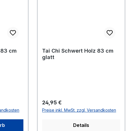
z 83 cm
Tai Chi Schwert Holz 83 cm
glatt
Regulärer Preis:
24,95 €
sandkosten
Preise inkl. MwSt. zzgl. Versandkosten
rb
Details