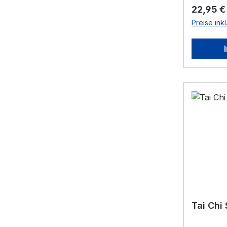
Reguläre
22,95 €
Preise ink
Tai Chi