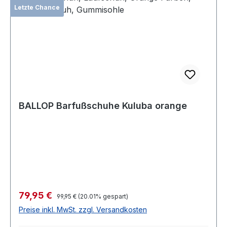
Letzte Chance
BALLOP Barfußschuhe Kuluba orange
Verkaufspreis:
79,95 €
Regulärer Preis:
99,95 €
(20.01% gespart)
Preise inkl. MwSt. zzgl. Versandkosten