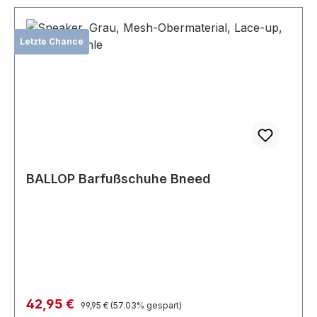
Letzte Chance
BALLOP Barfußschuhe Bneed
Verkaufspreis:
42,95 €
Regulärer Preis:
99,95 €
(57.03% gespart)