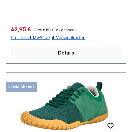
Verkaufspreis:
42,95 €
Regulärer Preis:
99,95 €
(57.03% gespart)
Preise inkl. MwSt. zzgl. Versandkosten
Details
Letzte Chance