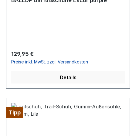
BALLOP Barfußschuhe Escur purple
Regulärer Preis:
129,95 €
Preise inkl. MwSt. zzgl. Versandkosten
Details
Tipp