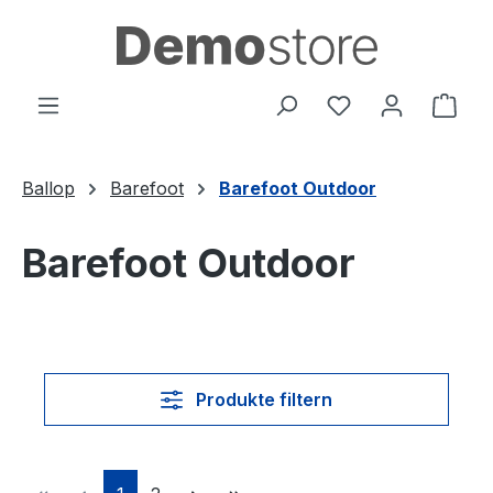
Zum Hauptinhalt springen
Du hast 0 Produ
Ware
Ballop
Barefoot
Barefoot Outdoor
Barefoot Outdoor
Produkte filtern
Seite
Seite