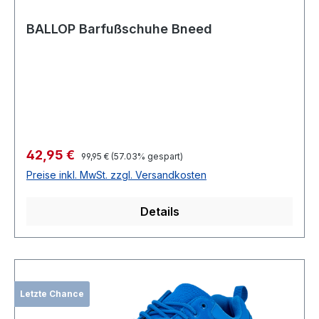
BALLOP Barfußschuhe Bneed
Verkaufspreis:
42,95 €
Regulärer Preis:
99,95 €
(57.03% gespart)
Preise inkl. MwSt. zzgl. Versandkosten
Details
Letzte Chance