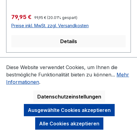
Verkaufspreis:
79,95 €
Regulärer Preis:
99,95 €
(20.01% gespart)
Preise inkl. MwSt. zzgl. Versandkosten
Details
Seite
Seite
1
2
Diese Website verwendet Cookies, um Ihnen die
bestmögliche Funktionalität bieten zu können...
Mehr
Informationen
.
Datenschutzeinstellungen
KONTAKT
Ausgewählte Cookies akzeptieren
NEWSLETTER
Alle Cookies akzeptieren
DARAUF KÖNNEN SIE SICH VERLASSEN