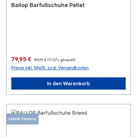
Ballop Barfußschuhe Pellet
Verkaufspreis:
79,95 €
Regulärer Preis:
89,95 €
(11.12% gespart)
Preise inkl. MwSt. zzgl. Versandkosten
In den Warenkorb
Letzte Chance