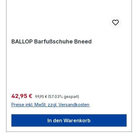
BALLOP Barfußschuhe Bneed
Verkaufspreis:
42,95 €
Regulärer Preis:
99,95 €
(57.03% gespart)
Preise inkl. MwSt. zzgl. Versandkosten
In den Warenkorb