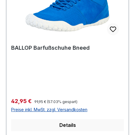
BALLOP Barfußschuhe Bneed
Verkaufspreis:
42,95 €
Regulärer Preis:
99,95 €
(57.03% gespart)
Preise inkl. MwSt. zzgl. Versandkosten
Details