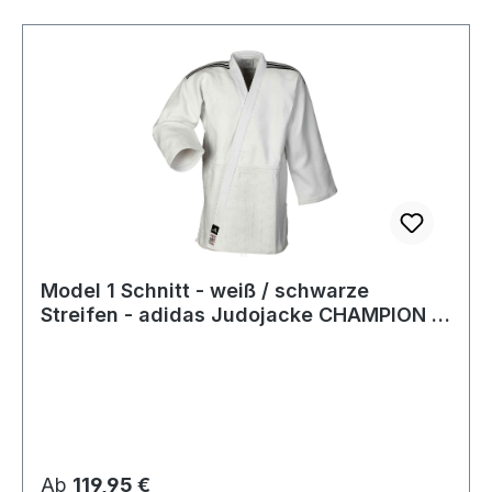
Model 1 Schnitt - weiß / schwarze
Streifen - adidas Judojacke CHAMPION III
IJF - JIJFS-JAC
Regulärer Preis:
Ab
119,95 €