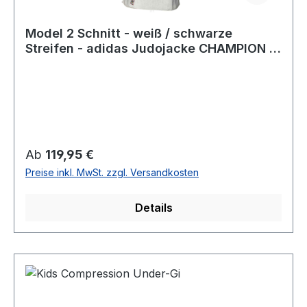
Model 2 Schnitt - weiß / schwarze
Streifen - adidas Judojacke CHAMPION III
IJF - JIJFS-JAC
Regulärer Preis:
Ab
119,95 €
Preise inkl. MwSt. zzgl. Versandkosten
Details