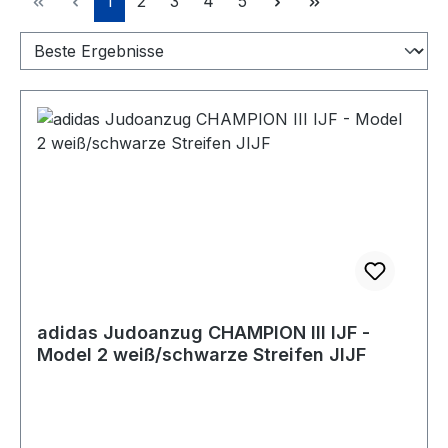
1
2
3
4
5
adidas Judoanzug CHAMPION III IJF -
Model 2 weiß/schwarze Streifen JIJF