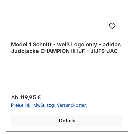
Model 1 Schnitt - weiß Logo only - adidas
Judojacke CHAMPION III IJF - JIJFS-JAC
Regulärer Preis:
Ab
119,95 €
Preise inkl. MwSt. zzgl. Versandkosten
Details