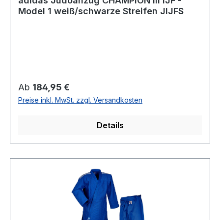
adidas Judoanzug CHAMPION III IJF -
Model 1 weiß/schwarze Streifen JIJFS
Regulärer Preis:
Ab
184,95 €
Preise inkl. MwSt. zzgl. Versandkosten
Details