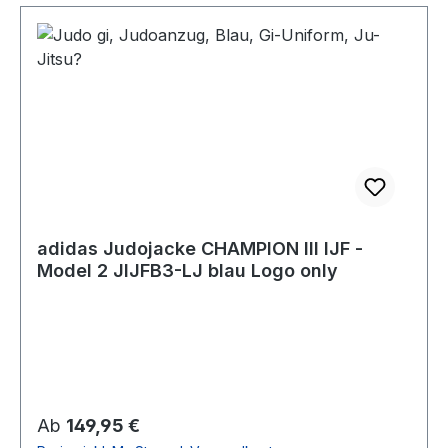
adidas Judojacke CHAMPION III IJF -
Model 2 JIJFB3-LJ blau Logo only
Regulärer Preis:
Ab
149,95 €