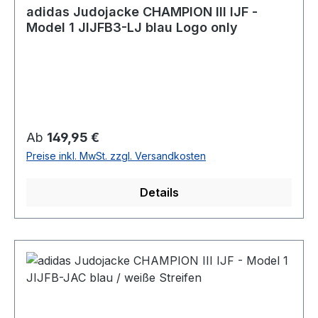
adidas Judojacke CHAMPION III IJF -
Model 1 JIJFB3-LJ blau Logo only
Regulärer Preis:
Ab
149,95 €
Preise inkl. MwSt. zzgl. Versandkosten
Details