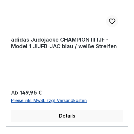
adidas Judojacke CHAMPION III IJF -
Model 1 JIJFB-JAC blau / weiße Streifen
Regulärer Preis:
Ab
149,95 €
Preise inkl. MwSt. zzgl. Versandkosten
Details