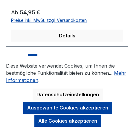
Regulärer Preis:
Ab
54,95 €
Preise inkl. MwSt. zzgl. Versandkosten
Details
Seite
Seite
Seite
Seite
Seite
1
2
3
4
5
Diese Website verwendet Cookies, um Ihnen die
bestmögliche Funktionalität bieten zu können...
Mehr
Informationen
.
Datenschutzeinstellungen
KONTAKT
Ausgewählte Cookies akzeptieren
NEWSLETTER
Alle Cookies akzeptieren
DARAUF KÖNNEN SIE SICH VERLASSEN