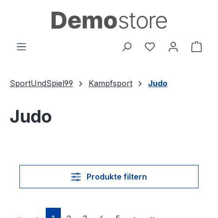
Zum Hauptinhalt springen
Du hast 0 Produ
Ware
SportUndSpiel99
Kampfsport
Judo
Judo
Produkte filtern
Seite
Seite
Seite
Seite
Seite