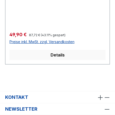
Verkaufspreis:
49,90 €
Regulärer Preis:
87,72 €
(43.11% gespart)
Preise inkl. MwSt. zzgl. Versandkosten
Details
KONTAKT
NEWSLETTER