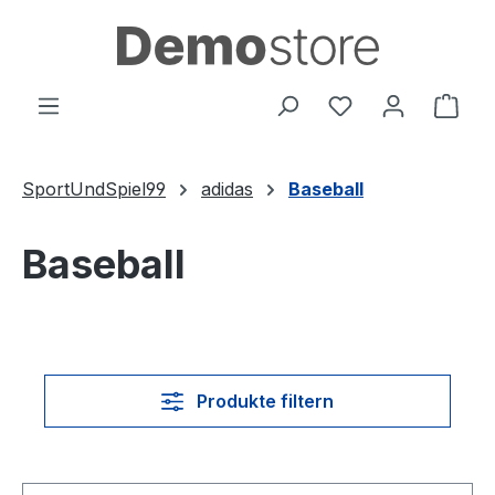
Zum Hauptinhalt springen
Du hast 0 Produ
Ware
SportUndSpiel99
adidas
Baseball
Baseball
Produkte filtern