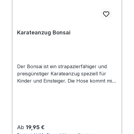
Wabendesign für besten Komfort Material:
100% Polyester (recyceltes Polyester)
Climalite-Technologie
Karateanzug Bonsai
Der Bonsai ist ein strapazierfähiger und
preisgünstiger Karateanzug speziell für
Kinder und Einsteiger. Die Hose kommt mit
einem Kickzwickel für optimale Beinfreiheit.
Leichtes Mischgewebe garantiert
angenehmen Tragekomfort. 65 %
Polyester, 35 % Baumwolle Jacke im
traditionellen Schnitt und zusätzlicher
Schnürung Hose mit praktischem
Regulärer Preis:
Ab
19,95 €
Elastikbund und zusätzlicher Schnürung