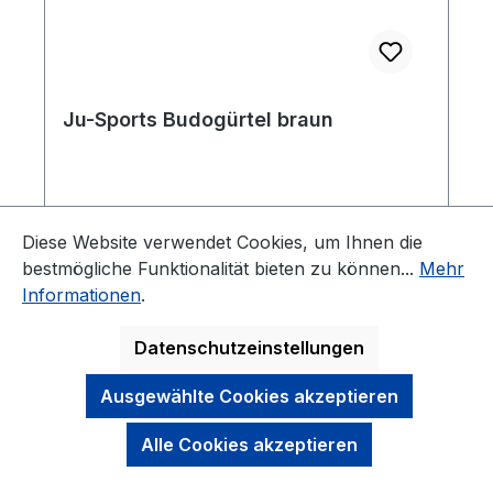
Ju-Sports Budogürtel braun
Diese Website verwendet Cookies, um Ihnen die
Martial Arts Gürtel für alle Budo-
bestmögliche Funktionalität bieten zu können...
Mehr
Sportarten Material: 100 % Baumwolle ca.
Informationen
.
4 cm breit Natürlich ist der Gürtel
bestickbar, fragen Sie uns nach der besten
Datenschutzeinstellungen
Veredelung für Ihren Gürtel oder schauen
Sie im Shop unter Ausrüstung > Gürtel >
Ausgewählte Cookies akzeptieren
Bestickungen
Alle Cookies akzeptieren
Regulärer Preis:
5,95 €