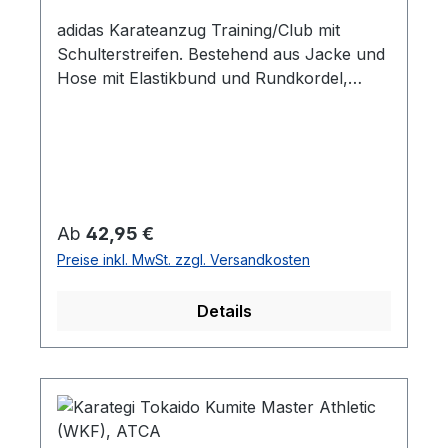
adidas Karateanzug Training/Club mit
Schulterstreifen. Bestehend aus Jacke und
Hose mit Elastikbund und Rundkordel,
ohne Gürtel. Sehr beliebtes
Anfängermodell im Teenager- und
Erwachsenenbereich. Anzug ist nicht
vorgewaschen. Einlaufquote bei Beachtung
der Waschanleitung ca. 3 cm. Mit diversen
Climacool Einsätzen zur besseren
Regulärer Preis:
Ab
42,95 €
Zirkulation der Luft. Material: 60 %
Preise inkl. MwSt. zzgl. Versandkosten
Baumwolle / 40 % Polyester Stoffgewicht
ca. 210 g/m² (ca. 8 OZ) adidas Referenznr.:
Details
K220