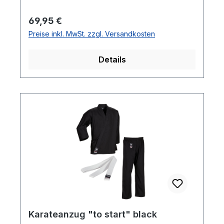
Besonderheiten: Europäischer Schnitt Hose
mit tradioneller Schnürung robuster
Regulärer Preis:
69,95 €
Canvas
Preise inkl. MwSt. zzgl. Versandkosten
Details
Karateanzug "to start" black