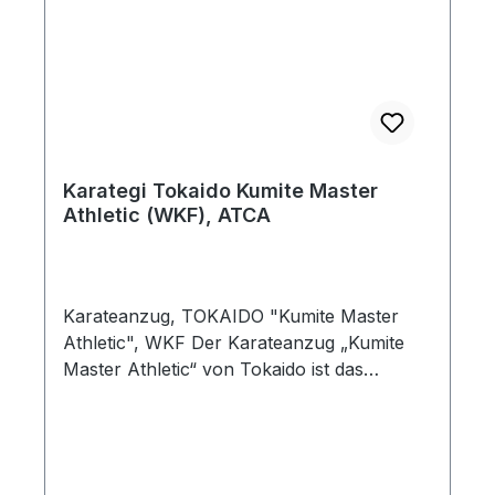
Karategi Tokaido Kumite Master
Athletic (WKF), ATCA
Karateanzug, TOKAIDO "Kumite Master
Athletic", WKF Der Karateanzug „Kumite
Master Athletic“ von Tokaido ist das
überzeugende Ergebnis intensiver
Zusammenarbeit mit erfahrenen Karate-
Wettkämpfern. Diesen Gi kann man zurecht
als den innovativsten Kumite Master aller