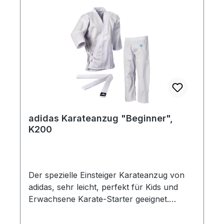
Kumite-Anzug mit WKF-Zulassung
Eingesticktes Tokaido logo an Brust,
Nacken und jetzt auch in der Hose!
Lieferumfang enthält Jacke, Hose und
ein cooles Gym bag.
adidas Karateanzug "Beginner",
K200
Der spezielle Einsteiger Karateanzug von
adidas, sehr leicht, perfekt für Kids und
Erwachsene Karate-Starter geeignet.
Bestehend aus Jacke, Hose mit Elastikbund
und Schnürung und weißem Gürtel. Durch