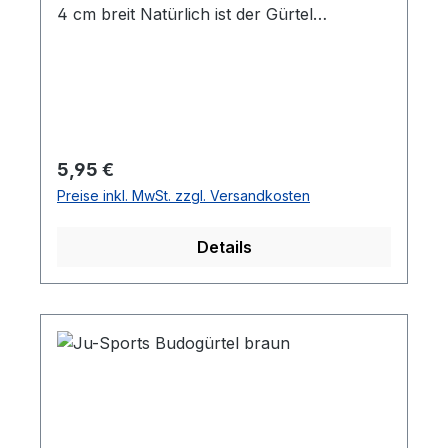
4 cm breit Natürlich ist der Gürtel
bestickbar, fragen Sie uns nach der besten
Veredelung für Ihren Gürtel oder schauen
Sie im Shop unter Ausrüstung > Gürtel >
Bestickungen
Regulärer Preis:
5,95 €
Preise inkl. MwSt. zzgl. Versandkosten
Details