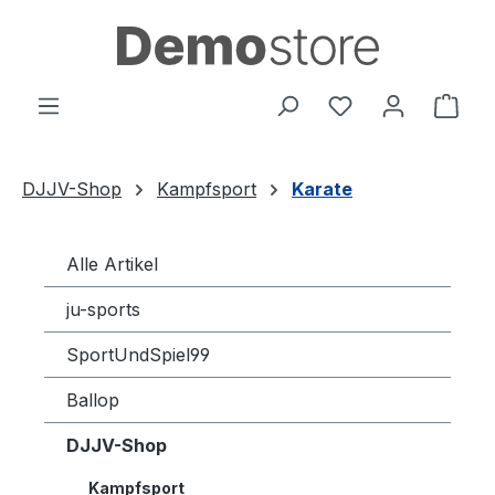
Zum Hauptinhalt springen
Du hast 0 Produ
Ware
DJJV-Shop
Kampfsport
Karate
Alle Artikel
ju-sports
SportUndSpiel99
Ballop
DJJV-Shop
Kampfsport