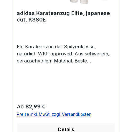
adidas Karateanzug Elite, japanese
cut, K380E
Ein Karateanzug der Spitzenklasse,
natürlich WKF approved. Aus schwerem,
geräuschvollem Material. Beste
Verarbeitung. bestehend aus Jacke und
Hose mit traditionellem Schnürbund Im
speziellen japanischen Schnitt: kürzere
Ärmel und Hosenbeine Material: 100 %
Canvas Baumwolle Stoffgewicht: ca. 380
g/m² (ca. 14 OZ) Der Karateanzug ist nicht
Regulärer Preis:
Ab
82,99 €
vorgewaschen. Einlaufquote bei Beachtung
Preise inkl. MwSt. zzgl. Versandkosten
der Waschanleitung ca 3 cm.
Details