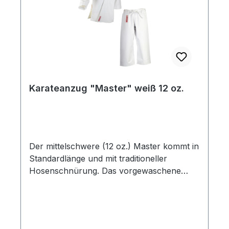
Karateanzug "Master" weiß 12 oz.
Der mittelschwere (12 oz.) Master kommt in
Standardlänge und mit traditioneller
Hosenschnürung. Das vorgewaschene
Canvas-Gewebe ist langlebig und geht nicht
mehr stark ein, die Ärmelenden sind massiv
abgesteppt und erzeugen einen lauten
Soundeffekt. 100 % Baumwolle