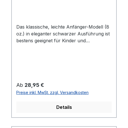
Das klassische, leichte Anfänger-Modell (8
oz.) in eleganter schwarzer Ausführung ist
bestens geeignet für Kinder und
erwachsene Anfänger. Ein Karate Kimono,
der trotz seines günstigen Preises qualitativ
einiges zu bieten hat. Die Hose kommt mit
einem Kickzwickel für optimale Beinfreiheit.
Leichtes Baumwollgewebe garantiert
angenehmen Tragekomfort. 100 %
Regulärer Preis:
Ab
28,95 €
Baumwolle traditioneller Schnitt Hose mit
Preise inkl. MwSt. zzgl. Versandkosten
praktischem Elastikbund und zusätzlicher
Schnürung tolles Preis-Leistungsverhältnis
Details
weißer Gürtel inklusive auch in weißer
Ausführung erhältlich