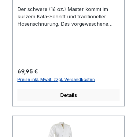
Der schwere (16 oz.) Master kommt im
kurzem Kata-Schnitt und traditioneller
Hosenschnürung. Das vorgewaschene
Canvas-Gewebe ist langlebig und geht nicht
mehr stark ein, die Ärmelenden sind massiv
abgesteppt und erzeugen einen lauten
Soundeffekt. 100 % Baumwolle
Besonderheiten: robuster Canvas Hose mit
tradioneller Schnürung veredelt mit
Regulärer Preis:
69,95 €
aufgesticken Patches
Preise inkl. MwSt. zzgl. Versandkosten
Details