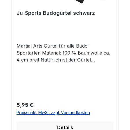
Ju-Sports Budogürtel schwarz
Martial Arts Gürtel für alle Budo-
Sportarten Material: 100 % Baumwolle ca.
4 cm breit Natürlich ist der Gürtel
bestickbar, fragen Sie uns nach der besten
Veredelung für Ihren Gürtel oder schauen
Sie im Shop unter Ausrüstung > Gürtel >
Bestickungen
Regulärer Preis:
5,95 €
Preise inkl. MwSt. zzgl. Versandkosten
Details