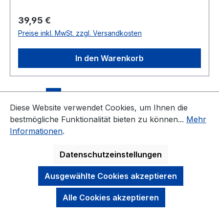
Regulärer Preis:
39,95 €
Preise inkl. MwSt. zzgl. Versandkosten
In den Warenkorb
Seite
Seite
1
2
Diese Website verwendet Cookies, um Ihnen die
bestmögliche Funktionalität bieten zu können...
Mehr
Informationen
.
Datenschutzeinstellungen
KONTAKT
Ausgewählte Cookies akzeptieren
NEWSLETTER
Alle Cookies akzeptieren
DARAUF KÖNNEN SIE SICH VERLASSEN