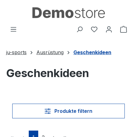
Zum Hauptinhalt springen
Du hast 0 Produ
Ware
ju-sports
Ausrüstung
Geschenkideen
Geschenkideen
Produkte filtern
Seite
Seite