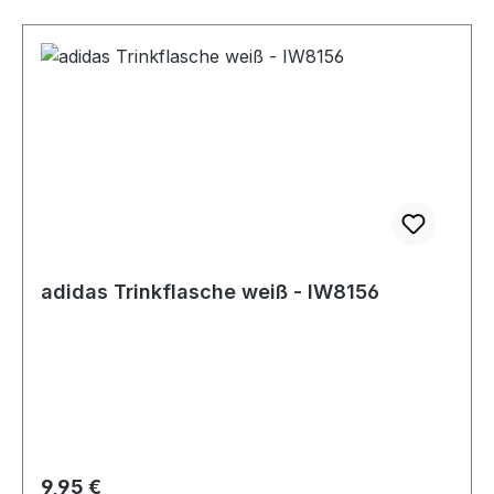
adidas Trinkflasche weiß - IW8156
Regulärer Preis:
9,95 €