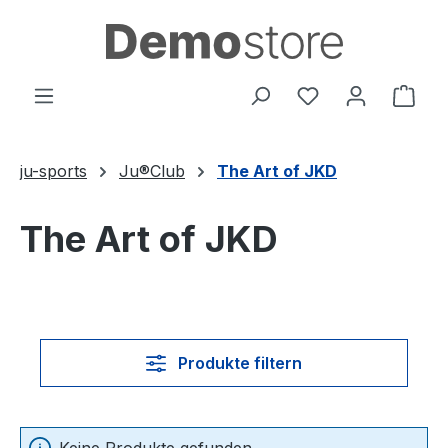
Zum Hauptinhalt springen
Du hast 0 Produ
Ware
ju-sports
Ju®Club
The Art of JKD
The Art of JKD
Produkte filtern