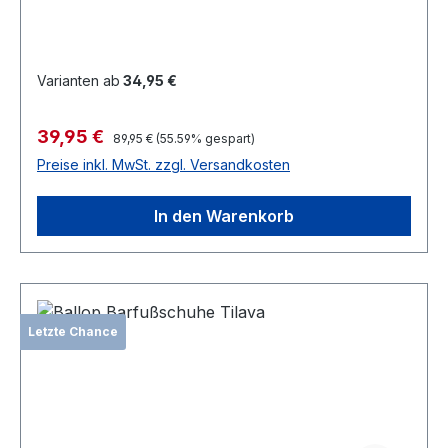
Varianten ab
34,95 €
Verkaufspreis:
39,95 €
Regulärer Preis:
89,95 €
(55.59% gespart)
Preise inkl. MwSt. zzgl. Versandkosten
In den Warenkorb
Letzte Chance