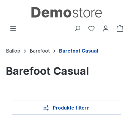
Zum Hauptinhalt springen
Du hast 0 Produ
Ware
Ballop
Barefoot
Barefoot Casual
Barefoot Casual
Produkte filtern