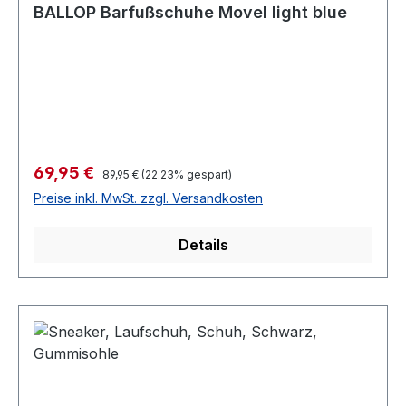
BALLOP Barfußschuhe Movel light blue
Verkaufspreis:
69,95 €
Regulärer Preis:
89,95 €
(22.23% gespart)
Preise inkl. MwSt. zzgl. Versandkosten
Details