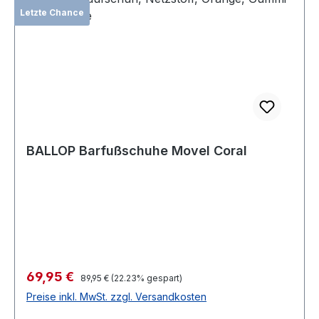
Letzte Chance
BALLOP Barfußschuhe Movel Coral
Verkaufspreis:
69,95 €
Regulärer Preis:
89,95 €
(22.23% gespart)
Preise inkl. MwSt. zzgl. Versandkosten