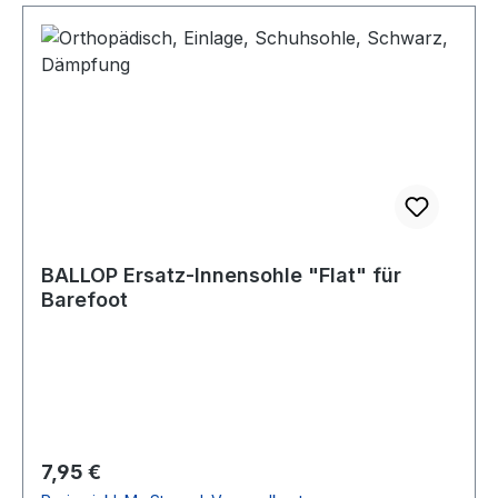
BALLOP Ersatz-Innensohle "Flat" für
Barefoot
Regulärer Preis:
7,95 €