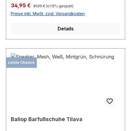
Verkaufspreis:
34,95 €
Regulärer Preis:
89,95 €
(61.15% gespart)
Preise inkl. MwSt. zzgl. Versandkosten
Details
Letzte Chance
Ballop Barfußschuhe Tilava