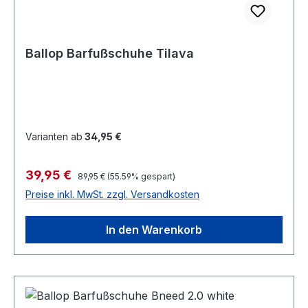
Ballop Barfußschuhe Tilava
Varianten ab
34,95 €
Verkaufspreis:
39,95 €
Regulärer Preis:
89,95 €
(55.59% gespart)
Preise inkl. MwSt. zzgl. Versandkosten
In den Warenkorb