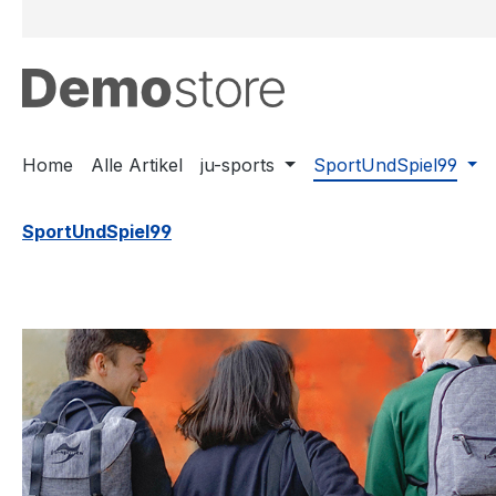
m Hauptinhalt springen
Zur Suche springen
Zur Hauptnavigation springen
Home
Alle Artikel
ju-sports
SportUndSpiel99
SportUndSpiel99