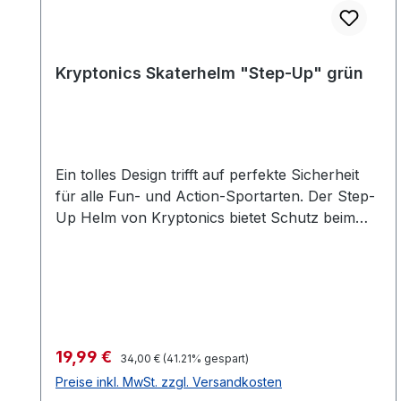
Kryptonics Skaterhelm "Step-Up" grün
Ein tolles Design trifft auf perfekte Sicherheit
für alle Fun- und Action-Sportarten. Der Step-
Up Helm von Kryptonics bietet Schutz beim
Skating, Inline-Hockey, Rollerbladen,
Longboarden, Skateboard-Fahren und vielen
anderen Disziplinen. Die stabile ABS-Hülle und
die 12 Belüftungsschlitze garantieren Schutz
und einen kühlen Kopf bei Ihrer Sportart. Das
EPS Innenmaterial absorbiert Stöße. Mit
Verkaufspreis:
19,99 €
Regulärer Preis:
34,00 €
(41.21% gespart)
Zusatzpolstern kann man den Helm optimal
Preise inkl. MwSt. zzgl. Versandkosten
einstellen. Das verstellbare Verschlusssystem