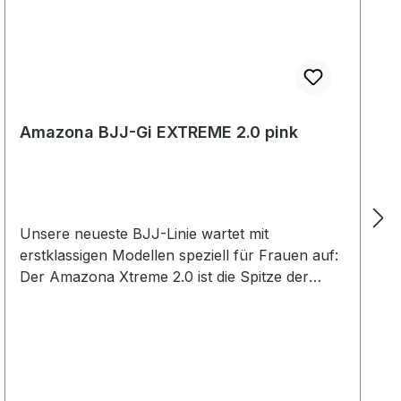
Amazona BJJ-Gi EXTREME 2.0 pink
Unsere neueste BJJ-Linie wartet mit
erstklassigen Modellen speziell für Frauen auf:
Der Amazona Xtreme 2.0 ist die Spitze der
aktuellen Entwicklung aus dem Hause Ju-
Sports im Bereich BJJ. Der Anzug ist optimiert
für Brazilian Jiu-Jitsu. Die Außenseite der
Jacke wird traditionell rückennahtlos aus einem
Stück gefertigt. Das neue Struktur-Pearl Weave