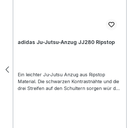
adidas Ju-Jutsu-Anzug JJ280 Ripstop
Ein leichter Ju-Jutsu Anzug aus Ripstop
Material. Die schwarzen Kontrastnähte und die
drei Streifen auf den Schultern sorgen wür das
gewisse Etwas. Die Hose kommt mit klassischer
Schnürung. Der Anzug besteht aus 60 %
Baumwolle, 40 % Polyester, geht daher nicht
so stark ein, wie ein Baumwollanzug. Wer mit
der Größe dazwischen liegt, sollte eher die