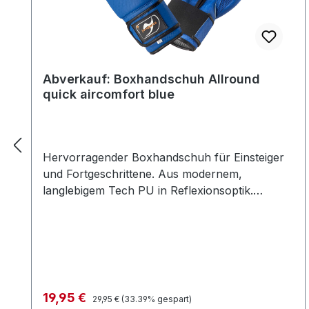
Abverkauf: Boxhandschuh Allround
quick aircomfort blue
Hervorragender Boxhandschuh für Einsteiger
und Fortgeschrittene. Aus modernem,
langlebigem Tech PU in Reflexionsoptik.
Gepolstert ist der Handschuh mit einem
Schaumstoffformteil für optimalen Halt der
Hand. Durch das Schaumstoffformteil wird der
Handschuh zum wahren Allrounder und eignet
sich für Pratzentraining, leichtes Sparring und
Sandsacktraining. Durch den großzügigen
Verkaufspreis:
19,95 €
Regulärer Preis:
29,95 €
(33.39% gespart)
Mesheinsatz auf der Innenhand wird die Hand