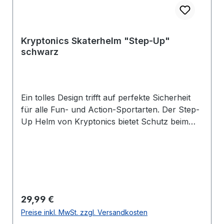
Kryptonics Skaterhelm "Step-Up"
schwarz
Ein tolles Design trifft auf perfekte Sicherheit
für alle Fun- und Action-Sportarten. Der Step-
Up Helm von Kryptonics bietet Schutz beim
Skating, Inline-Hockey, Rollerbladen,
Longboarden, Skateboard-Fahren und vielen
anderen Disziplinen. Die stabile ABS-Hülle und
die 12 Belüftungsschlitze garantieren Schutz
und einen kühlen Kopf bei Ihrer Sportart. Das
EPS Innenmaterial absorbiert Stöße. Mit
Regulärer Preis:
29,99 €
Zusatzpolstern kann man den Helm optimal
Preise inkl. MwSt. zzgl. Versandkosten
einstellen. Das verstellbare Verschlusssystem