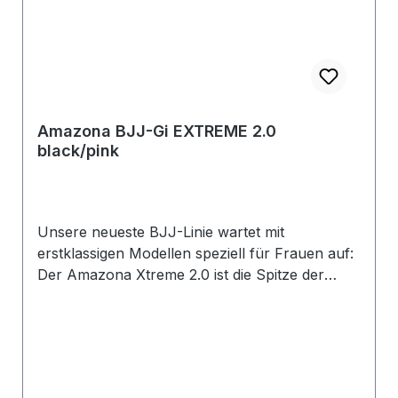
Amazona BJJ-Gi EXTREME 2.0
black/pink
Unsere neueste BJJ-Linie wartet mit
erstklassigen Modellen speziell für Frauen auf:
Der Amazona Xtreme 2.0 ist die Spitze der
aktuellen Entwicklung aus dem Hause Ju-
Sports im Bereich BJJ. Der Anzug ist optimiert
für Brazilian Jiu-Jitsu. Die Außenseite der
Jacke wird traditionell rückennahtlos aus einem
Stück gefertigt. Das neue Struktur-Pearl Weave