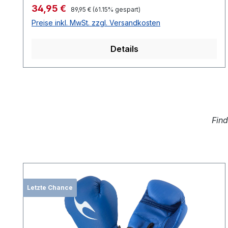
Nummer größer nehmen.
Verkaufspreis:
34,95 €
Regulärer Preis:
89,95 €
(61.15% gespart)
Preise inkl. MwSt. zzgl. Versandkosten
Details
Fin
Produktgalerie überspringen
Letzte Chance