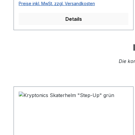
Preise inkl. MwSt. zzgl. Versandkosten
auch während des Trainings immer optimal
belüftet. Der Elastikverschluss ermöglicht leicht
Details
schnelles und festes An- und Ablegen des
Handschuhs. Tech PU Thumb Secure
Meshairfield Easy Slip In
Die ko
Produktgalerie überspringen