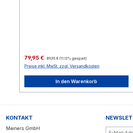
Verkaufspreis:
79,95 €
Regulärer Preis:
89,95 €
(11.12% gespart)
Preise inkl. MwSt. zzgl. Versandkosten
In den Warenkorb
KONTAKT
NEWSLET
Meiners GmbH