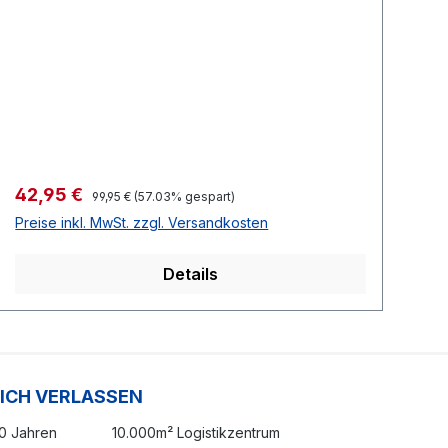
Verkaufspreis:
Ve
42,95 €
4
Regulärer Preis:
99,95 €
(57.03% gespart)
Preise inkl. MwSt. zzgl. Versandkosten
Pr
Details
SICH VERLASSEN
20 Jahren
10.000m² Logistikzentrum