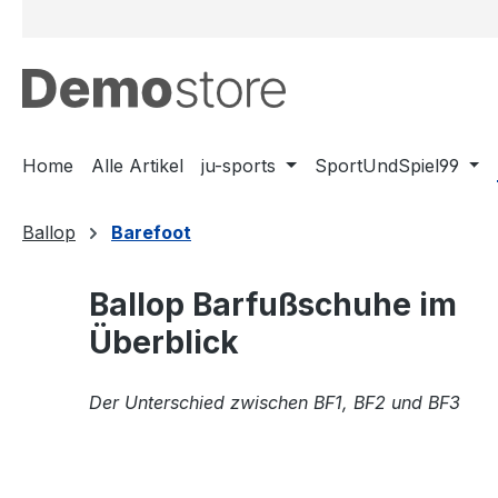
m Hauptinhalt springen
Zur Suche springen
Zur Hauptnavigation springen
Home
Alle Artikel
ju-sports
SportUndSpiel99
Ballop
Barefoot
Ballop Barfußschuhe im
Überblick
Der Unterschied zwischen BF1, BF2 und BF3