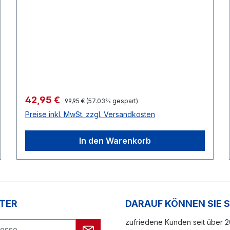
Verkaufspreis:
42,95 €
Regulärer Preis:
99,95 €
(57.03% gespart)
Preise inkl. MwSt. zzgl. Versandkosten
In den Warenkorb
TER
DARAUF KÖNNEN SIE 
zufriedene Kunden seit über 