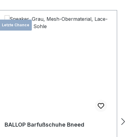
Letzte Chance
Let
BALLOP Barfußschuhe Bneed
B