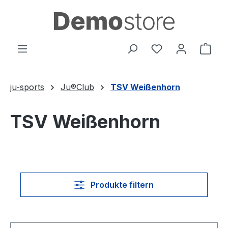
Zum Hauptinhalt springen
Du hast 0 Produ
Ware
ju-sports
Ju®Club
TSV Weißenhorn
TSV Weißenhorn
Produkte filtern