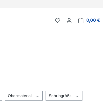
Du hast 0 Produkte auf 
0,00 €
Ware
Obermaterial
Schuhgröße