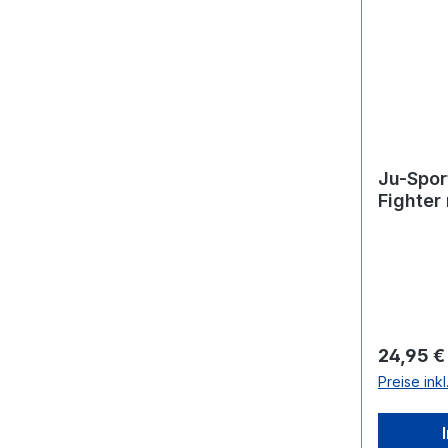
Ju-Spor
Fighter
Reguläre
24,95 €
Preise ink