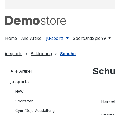
m Hauptinhalt springen
Zur Suche springen
Zur Hauptnavigation springen
Home
Alle Artikel
ju-sports
SportUndSpiel99
ju-sports
Bekleidung
Schuhe
Sch
Alle Artikel
ju-sports
NEW!
Sportarten
Herste
Gym-/Dojo-Ausstattung