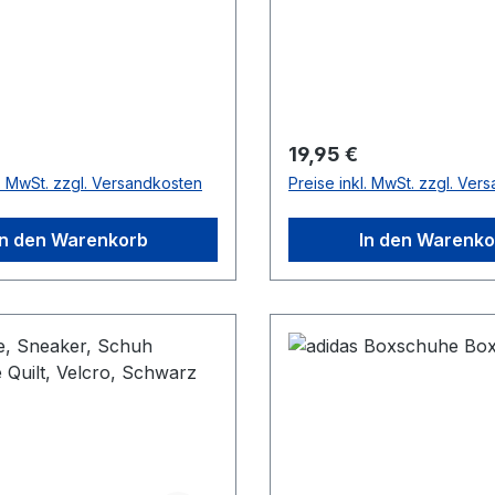
r Preis:
Regulärer Preis:
19,95 €
l. MwSt. zzgl. Versandkosten
Preise inkl. MwSt. zzgl. Ver
In den Warenkorb
In den Warenko