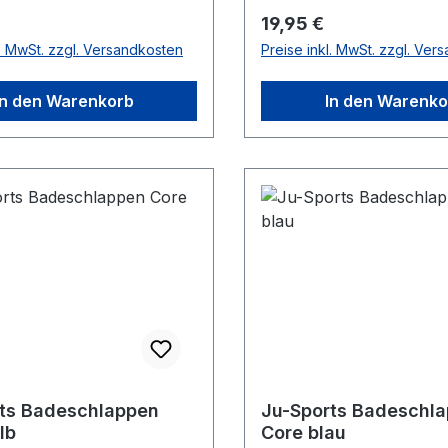
r Preis:
Regulärer Preis:
19,95 €
l. MwSt. zzgl. Versandkosten
Preise inkl. MwSt. zzgl. Ver
In den Warenkorb
In den Warenko
ts Badeschlappen
Ju-Sports Badeschl
lb
Core blau