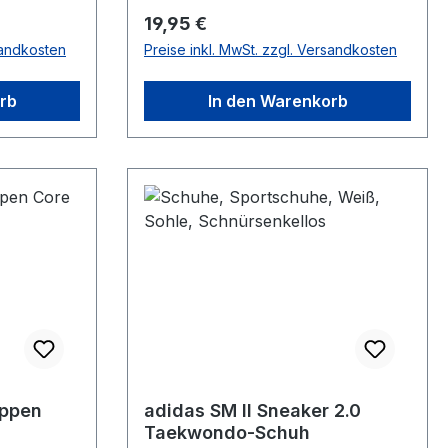
Regulärer Preis:
19,95 €
sandkosten
Preise inkl. MwSt. zzgl. Versandkosten
rb
In den Warenkorb
appen
adidas SM II Sneaker 2.0
Taekwondo-Schuh