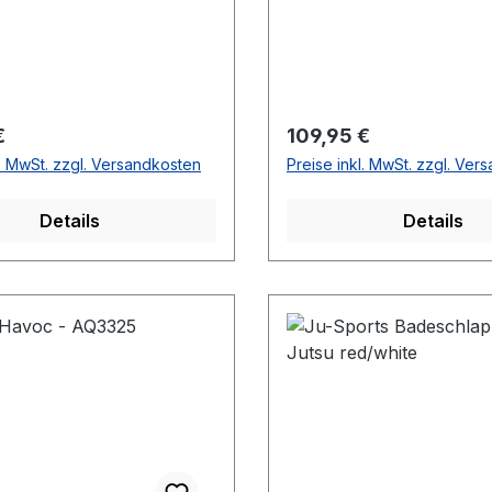
r Preis:
Regulärer Preis:
€
109,95 €
l. MwSt. zzgl. Versandkosten
Preise inkl. MwSt. zzgl. Ver
Details
Details