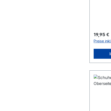
Reguläre
19,95 €
Preise ink