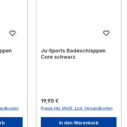
appen
Ju-Sports Badeschlappen
Core schwarz
Regulärer Preis:
19,95 €
sandkosten
Preise inkl. MwSt. zzgl. Versandkosten
rb
In den Warenkorb