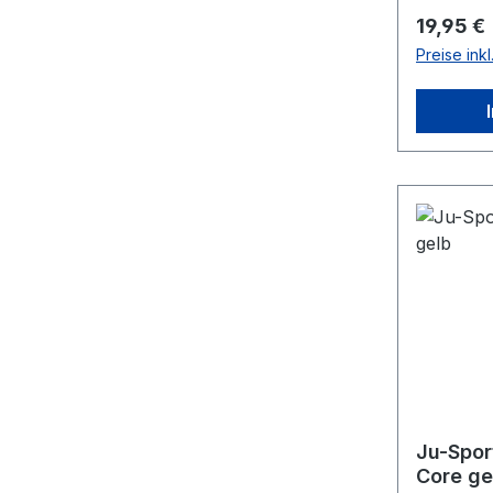
Reguläre
19,95 €
Preise ink
Ju-Spor
Core ge