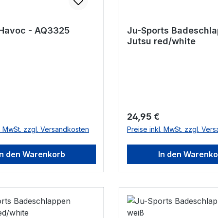
 Havoc - AQ3325
Ju-Sports Badeschla
Jutsu red/white
r Preis:
Regulärer Preis:
24,95 €
l. MwSt. zzgl. Versandkosten
Preise inkl. MwSt. zzgl. Ver
In den Warenkorb
In den Warenko