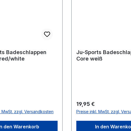
ts Badeschlappen
Ju-Sports Badeschl
 red/white
Core weiß
r Preis:
Regulärer Preis:
19,95 €
l. MwSt. zzgl. Versandkosten
Preise inkl. MwSt. zzgl. Ver
In den Warenkorb
In den Warenko