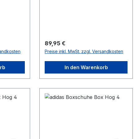
Regulärer Preis:
89,95 €
sandkosten
Preise inkl. MwSt. zzgl. Versandkosten
rb
In den Warenkorb