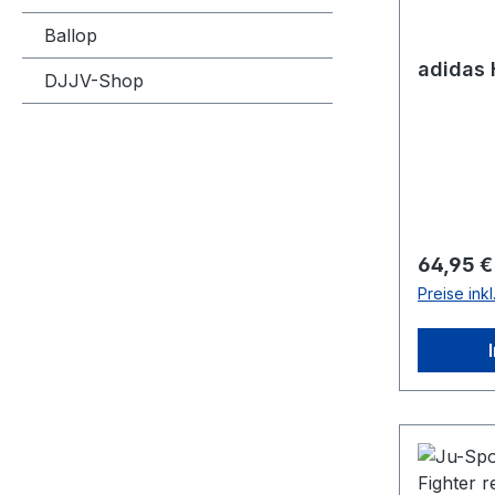
Ballop
adidas
DJJV-Shop
Reguläre
64,95 €
Preise ink