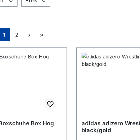
rt
Preis
Seite
Seite
1
2
 Boxschuhe Box Hog
adidas adizero Wrest
black/gold