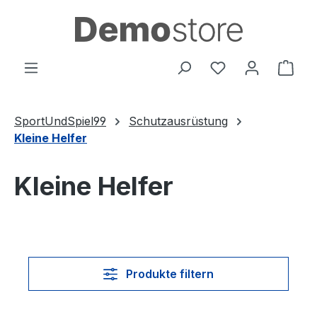
Zum Hauptinhalt springen
Du hast 0 Produ
Ware
SportUndSpiel99
Schutzausrüstung
Kleine Helfer
Kleine Helfer
Produkte filtern