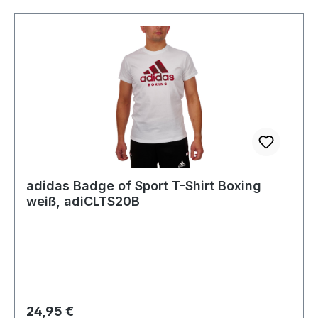
adidas Badge of Sport T-Shirt Boxing
weiß, adiCLTS20B
Regulärer Preis:
24,95 €