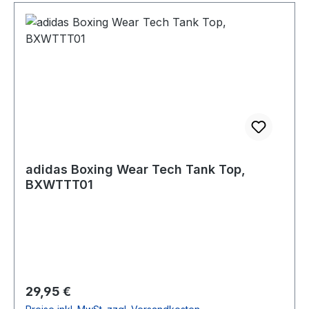
adidas Boxing Wear Tech Tank Top,
BXWTTT01
Regulärer Preis:
29,95 €