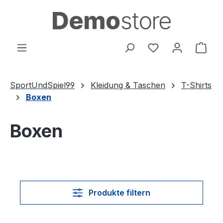
Zum Hauptinhalt springen
Du hast 0 Produ
Ware
SportUndSpiel99
Kleidung & Taschen
T-Shirts
Boxen
Boxen
Produkte filtern