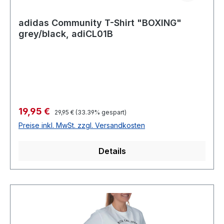
adidas Community T-Shirt "BOXING"
grey/black, adiCL01B
Verkaufspreis:
19,95 €
Regulärer Preis:
29,95 €
(33.39% gespart)
Preise inkl. MwSt. zzgl. Versandkosten
Details