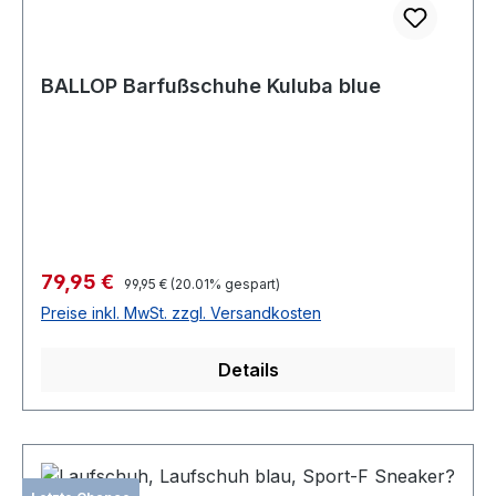
BALLOP Barfußschuhe Kuluba blue
Verkaufspreis:
79,95 €
Regulärer Preis:
99,95 €
(20.01% gespart)
Preise inkl. MwSt. zzgl. Versandkosten
Details