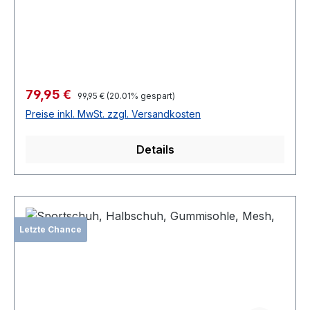
Verkaufspreis:
79,95 €
Regulärer Preis:
99,95 €
(20.01% gespart)
Preise inkl. MwSt. zzgl. Versandkosten
Details
Letzte Chance