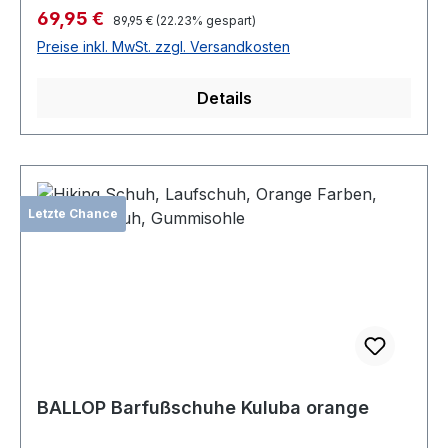
Verkaufspreis:
69,95 €
Regulärer Preis:
89,95 €
(22.23% gespart)
Preise inkl. MwSt. zzgl. Versandkosten
Details
Letzte Chance
BALLOP Barfußschuhe Kuluba orange