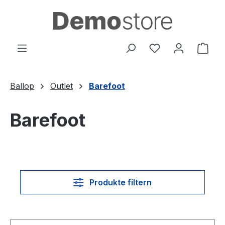
Zum Hauptinhalt springen
Du hast 0 Produ
Ware
Ballop
Outlet
Barefoot
Barefoot
Produkte filtern