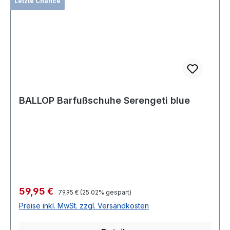
Letzte Chance
BALLOP Barfußschuhe Serengeti blue
Verkaufspreis:
59,95 €
Regulärer Preis:
79,95 €
(25.02% gespart)
Preise inkl. MwSt. zzgl. Versandkosten