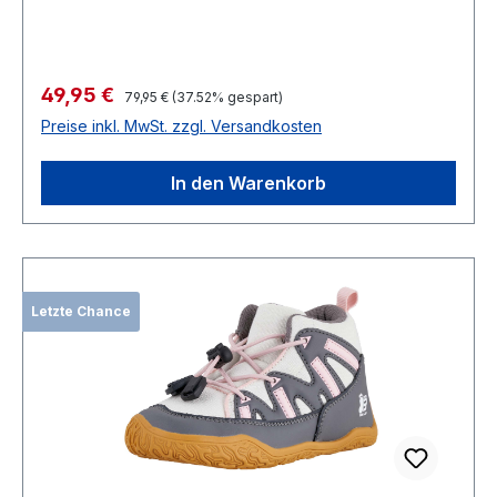
Verkaufspreis:
49,95 €
Regulärer Preis:
79,95 €
(37.52% gespart)
Preise inkl. MwSt. zzgl. Versandkosten
In den Warenkorb
Letzte Chance