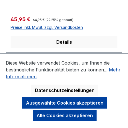
Verkaufspreis:
45,95 €
Regulärer Preis:
64,95 €
(29.25% gespart)
Preise inkl. MwSt. zzgl. Versandkosten
Details
Diese Website verwendet Cookies, um Ihnen die
Seite
Seite
1
2
bestmögliche Funktionalität bieten zu können...
Mehr
Informationen
.
Datenschutzeinstellungen
KONTAKT
Ausgewählte Cookies akzeptieren
NEWSLETTER
Alle Cookies akzeptieren
DARAUF KÖNNEN SIE SICH VERLASSEN