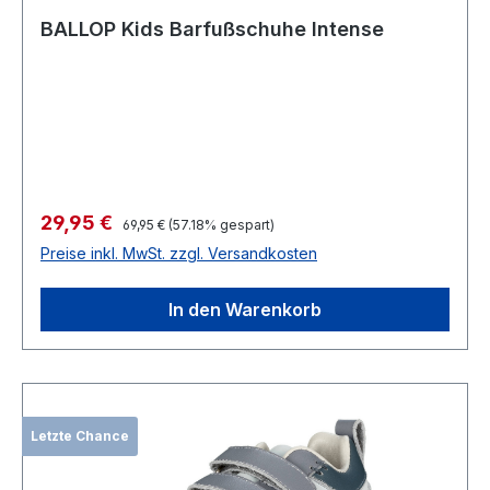
BALLOP Kids Barfußschuhe Intense
Verkaufspreis:
29,95 €
Regulärer Preis:
69,95 €
(57.18% gespart)
Preise inkl. MwSt. zzgl. Versandkosten
In den Warenkorb
Letzte Chance