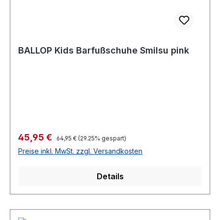
BALLOP Kids Barfußschuhe Smilsu pink
Verkaufspreis:
45,95 €
Regulärer Preis:
64,95 €
(29.25% gespart)
Preise inkl. MwSt. zzgl. Versandkosten
Details