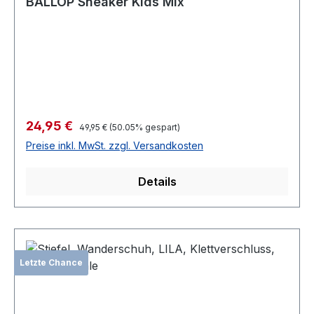
BALLOP Sneaker Kids Mix
Verkaufspreis:
24,95 €
Regulärer Preis:
49,95 €
(50.05% gespart)
Preise inkl. MwSt. zzgl. Versandkosten
Details
Letzte Chance