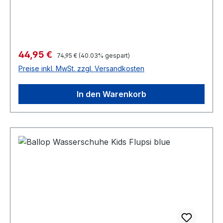
Verkaufspreis:
44,95 €
Regulärer Preis:
74,95 €
(40.03% gespart)
Preise inkl. MwSt. zzgl. Versandkosten
In den Warenkorb