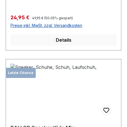
Verkaufspreis:
24,95 €
Regulärer Preis:
49,95 €
(50.05% gespart)
Preise inkl. MwSt. zzgl. Versandkosten
Details
Letzte Chance