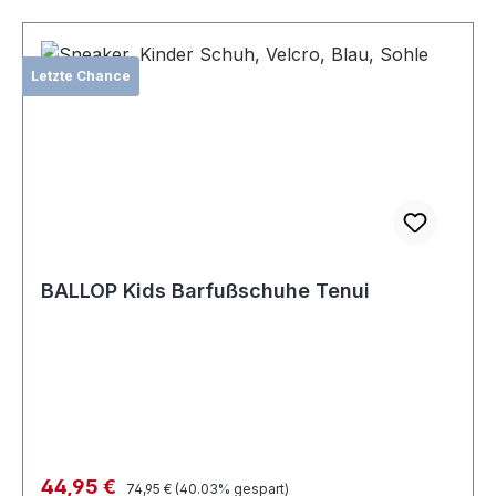
Letzte Chance
BALLOP Kids Barfußschuhe Tenui
Verkaufspreis:
44,95 €
Regulärer Preis:
74,95 €
(40.03% gespart)