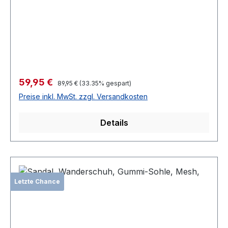
Verkaufspreis:
59,95 €
Regulärer Preis:
89,95 €
(33.35% gespart)
Preise inkl. MwSt. zzgl. Versandkosten
Details
Letzte Chance