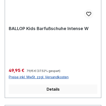
BALLOP Kids Barfußschuhe Intense W
Verkaufspreis:
49,95 €
Regulärer Preis:
79,95 €
(37.52% gespart)
Preise inkl. MwSt. zzgl. Versandkosten
Details