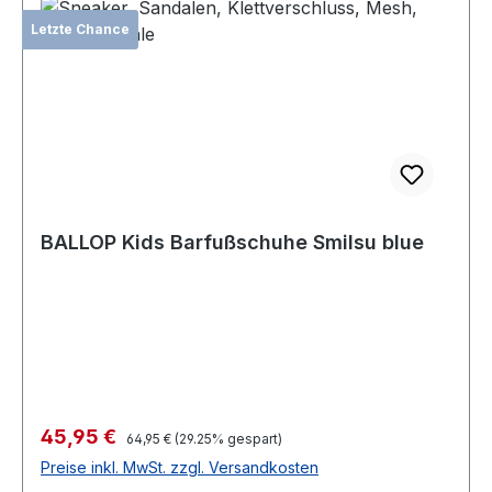
Letzte Chance
BALLOP Kids Barfußschuhe Smilsu blue
Verkaufspreis:
45,95 €
Regulärer Preis:
64,95 €
(29.25% gespart)
Preise inkl. MwSt. zzgl. Versandkosten