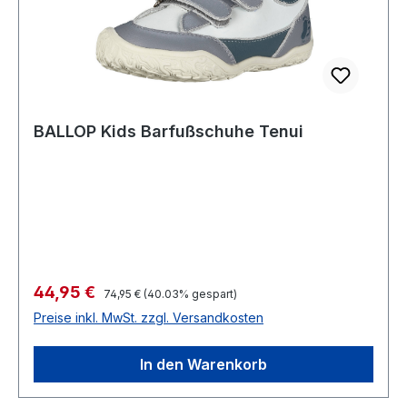
BALLOP Kids Barfußschuhe Tenui
Verkaufspreis:
44,95 €
Regulärer Preis:
74,95 €
(40.03% gespart)
Preise inkl. MwSt. zzgl. Versandkosten
In den Warenkorb