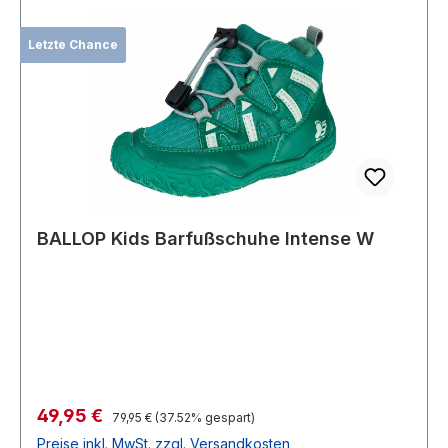
Letzte Chance
BALLOP Kids Barfußschuhe Intense W
Verkaufspreis:
49,95 €
Regulärer Preis:
79,95 €
(37.52% gespart)
Preise inkl. MwSt. zzgl. Versandkosten