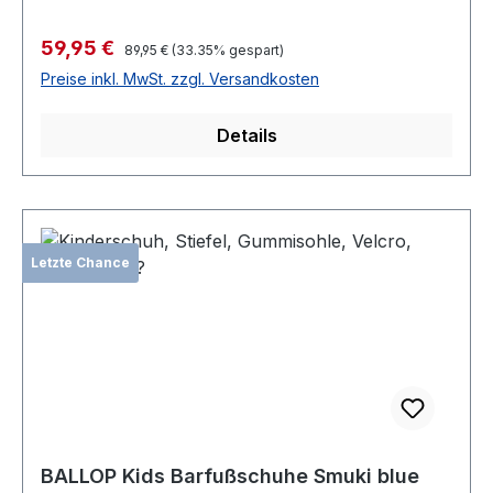
Verkaufspreis:
59,95 €
Regulärer Preis:
89,95 €
(33.35% gespart)
Preise inkl. MwSt. zzgl. Versandkosten
Details
Letzte Chance
BALLOP Kids Barfußschuhe Smuki blue