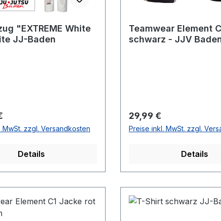
zug "EXTREME White
Teamwear Element C
ite JJ-Baden
schwarz - JJV Bade
Kollektion
r Preis:
Regulärer Preis:
€
29,99 €
l. MwSt. zzgl. Versandkosten
Preise inkl. MwSt. zzgl. Ver
Details
Details