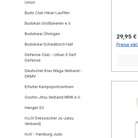
Union
Budo Club Hikari Lauffen
Budokan Großbeeren e.V.
Budokwai Öhringen
Reguläre
29,95 €
Budokwai Schwäbisch Hall
Preise ink
Defense Club - Urban X Self
Defense
Deutscher Krav Maga Verband -
DKMV
Erfurter Kampsportcentrum
Goshin-Jitsu Verband NRW e.V.
Henger SV
HJJV (Hessischer Ju-Jutsu
Verband)
HJV - Hamburg Judo