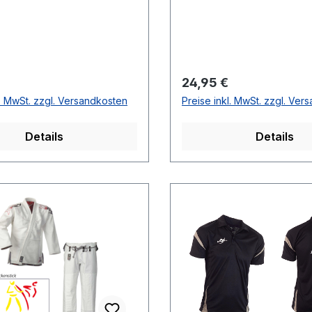
r Preis:
Regulärer Preis:
24,95 €
l. MwSt. zzgl. Versandkosten
Preise inkl. MwSt. zzgl. Ver
Details
Details