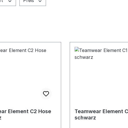
rt
Preis
ar Element C2 Hose
Teamwear Element C
z
schwarz