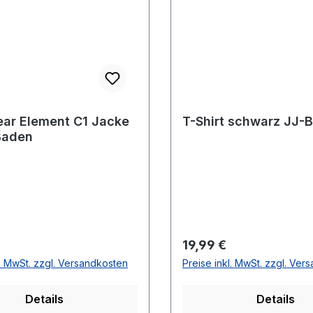
ar Element C1 Jacke
T-Shirt schwarz JJ-
Baden
r Preis:
Regulärer Preis:
19,99 €
l. MwSt. zzgl. Versandkosten
Preise inkl. MwSt. zzgl. Ver
Details
Details