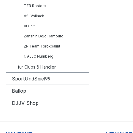
TZR Rostock
VfL Volkach
Vi Unit
Zanshin Dojo Hamburg
ZR Team Törökbalint
1. AJJC Nürnberg
für Clubs & Händler
SportUndSpiel99
Ballop
DJJV-Shop