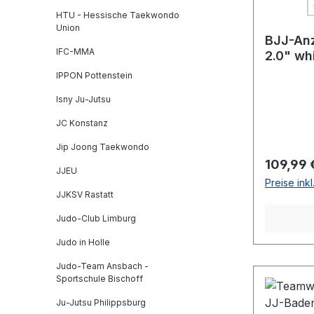
HTU - Hessische Taekwondo
Union
BJJ-An
IFC-MMA
2.0" wh
IPPON Pottenstein
Isny Ju-Jutsu
JC Konstanz
Jip Joong Taekwondo
Reguläre
109,99 
JJEU
Preise ink
JJKSV Rastatt
Judo-Club Limburg
Judo in Holle
Judo-Team Ansbach -
Sportschule Bischoff
Ju-Jutsu Philippsburg