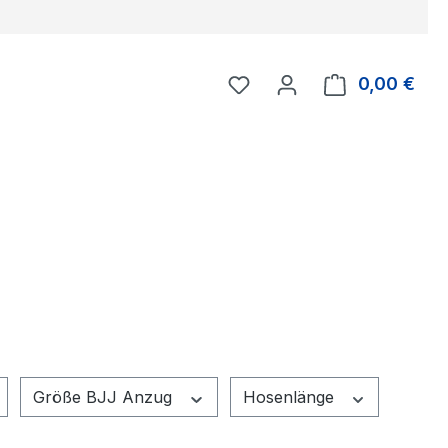
Du hast 0 Produkte auf 
0,00 €
Ware
Größe BJJ Anzug
Hosenlänge