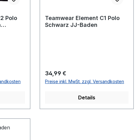
2 Polo
Teamwear Element C1 Polo
n
Schwarz JJ-Baden
Regulärer Preis:
34,99 €
sandkosten
Preise inkl. MwSt. zzgl. Versandkosten
Details