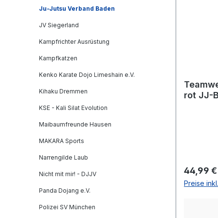
Ju-Jutsu Verband Baden
JV Siegerland
Kampfrichter Ausrüstung
Kampfkatzen
Kenko Karate Dojo Limeshain e.V.
Teamwe
Kihaku Dremmen
rot JJ-
KSE - Kali Silat Evolution
Maibaumfreunde Hausen
MAKARA Sports
Narrengilde Laub
Reguläre
44,99 €
Nicht mit mir! - DJJV
Preise ink
Panda Dojang e.V.
Polizei SV München