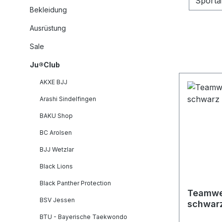
Sporta
Bekleidung
Ausrüstung
Sale
Ju®Club
AKXE BJJ
Arashi Sindelfingen
BAKU Shop
BC Arolsen
BJJ Wetzlar
Black Lions
Black Panther Protection
Teamwe
BSV Jessen
schwar
BTU - Bayerische Taekwondo