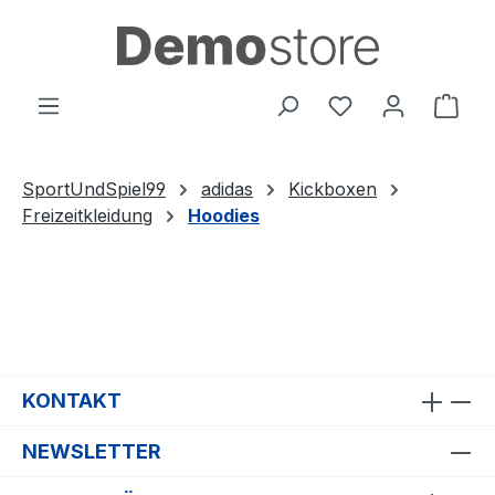
Zum Hauptinhalt springen
Du hast 0 Produ
Ware
SportUndSpiel99
adidas
Kickboxen
Freizeitkleidung
Hoodies
KONTAKT
NEWSLETTER