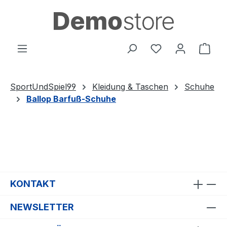
Zum Hauptinhalt springen
Du hast 0 Produ
Ware
SportUndSpiel99
Kleidung & Taschen
Schuhe
Ballop Barfuß-Schuhe
KONTAKT
NEWSLETTER