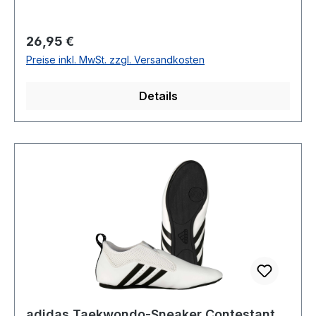
Regulärer Preis:
26,95 €
Preise inkl. MwSt. zzgl. Versandkosten
Details
adidas Taekwondo-Sneaker Contestant