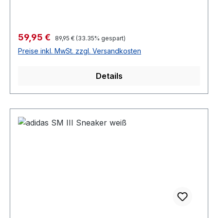
Verkaufspreis:
59,95 €
Regulärer Preis:
89,95 €
(33.35% gespart)
Preise inkl. MwSt. zzgl. Versandkosten
Details