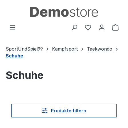
Zum Hauptinhalt springen
Du hast 0 Produ
Ware
SportUndSpiel99
Kampfsport
Taekwondo
Schuhe
Schuhe
Produkte filtern