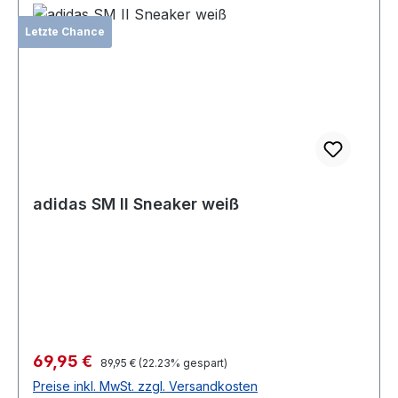
Letzte Chance
adidas SM II Sneaker weiß
Verkaufspreis:
69,95 €
Regulärer Preis:
89,95 €
(22.23% gespart)
Preise inkl. MwSt. zzgl. Versandkosten