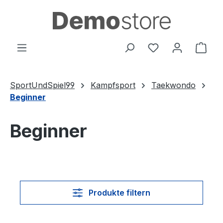
Zum Hauptinhalt springen
Du hast 0 Produ
Ware
SportUndSpiel99
Kampfsport
Taekwondo
Beginner
Beginner
Produkte filtern