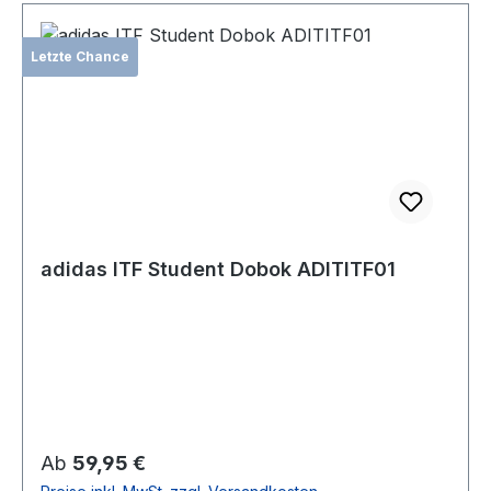
Letzte Chance
adidas ITF Student Dobok ADITITF01
Regulärer Preis:
Ab
59,95 €