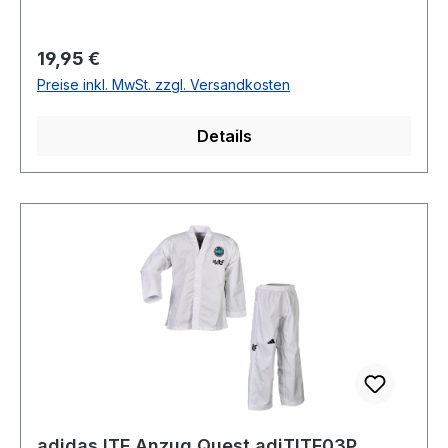
Regulärer Preis:
19,95 €
Preise inkl. MwSt. zzgl. Versandkosten
Details
adidas ITF Anzug Quest adiTITF03P