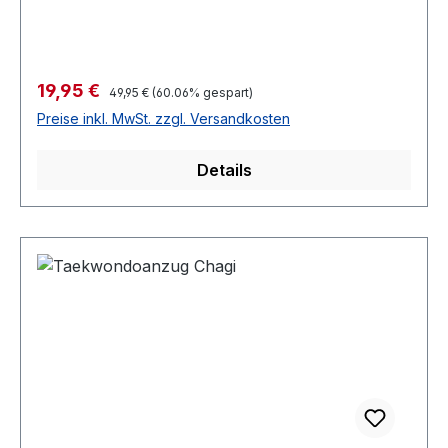
Verkaufspreis:
19,95 €
Regulärer Preis:
49,95 €
(60.06% gespart)
Preise inkl. MwSt. zzgl. Versandkosten
Details