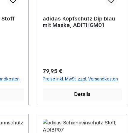
 Stoff
adidas Kopfschutz Dip blau
mit Maske, ADITHGM01
Regulärer Preis:
79,95 €
sandkosten
Preise inkl. MwSt. zzgl. Versandkosten
Details