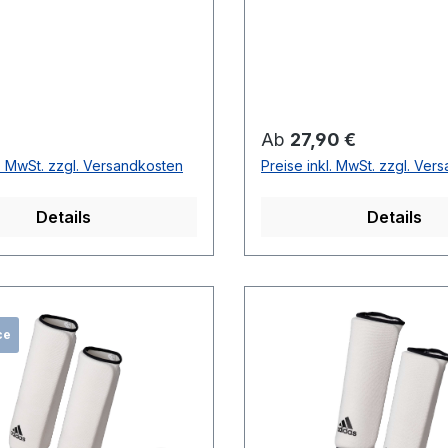
r Preis:
Regulärer Preis:
Ab
27,90 €
l. MwSt. zzgl. Versandkosten
Preise inkl. MwSt. zzgl. Ver
Details
Details
ce