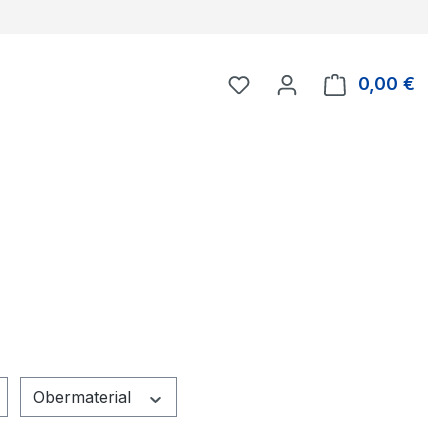
Du hast 0 Produkte auf 
0,00 €
Ware
Obermaterial