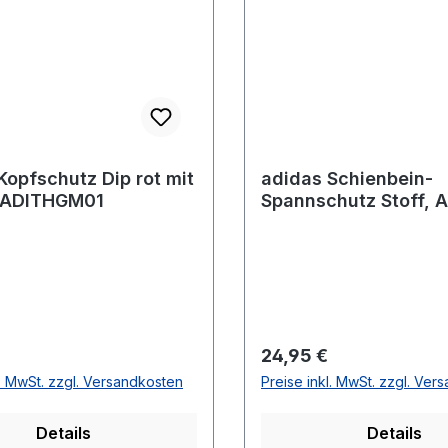
Kopfschutz Dip rot mit
adidas Schienbein-
 ADITHGM01
Spannschutz Stoff, 
r Preis:
Regulärer Preis:
24,95 €
l. MwSt. zzgl. Versandkosten
Preise inkl. MwSt. zzgl. Ver
Details
Details