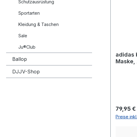
Schutzausrüstung
Sportarten
Kleidung & Taschen
Sale
Ju®Club
adidas 
Ballop
Maske,
DJJV-Shop
Reguläre
79,95 €
Preise ink