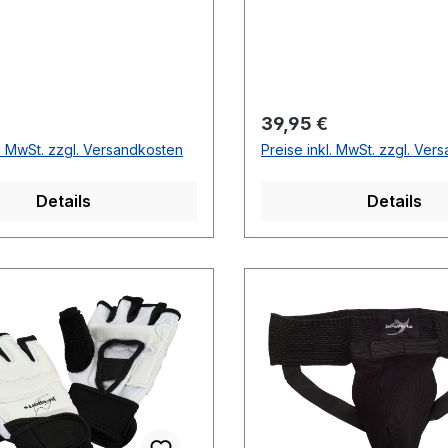
r Preis:
Regulärer Preis:
39,95 €
l. MwSt. zzgl. Versandkosten
Preise inkl. MwSt. zzgl. Ver
Details
Details