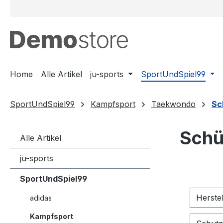
m Hauptinhalt springen
Zur Suche springen
Zur Hauptnavigation springen
Home
Alle Artikel
ju-sports
SportUndSpiel99
SportUndSpiel99
Kampfsport
Taekwondo
Sc
Schü
Alle Artikel
ju-sports
SportUndSpiel99
Herste
adidas
Kampfsport