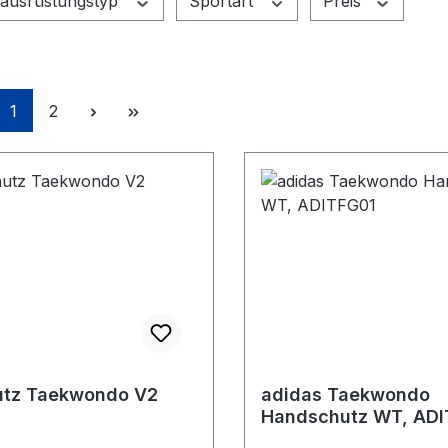
ausrüstungstyp
Sportart
Preis
Seite
Seite
1
2
utz Taekwondo V2
adidas Taekwondo
Handschutz WT, ADI