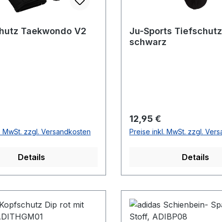
hutz Taekwondo V2
Ju-Sports Tiefschutz
schwarz
r Preis:
Regulärer Preis:
12,95 €
l. MwSt. zzgl. Versandkosten
Preise inkl. MwSt. zzgl. Ver
Details
Details