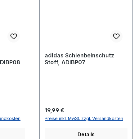
adidas Schienbeinschutz
ADIBP08
Stoff, ADIBP07
Regulärer Preis:
19,99 €
sandkosten
Preise inkl. MwSt. zzgl. Versandkosten
Details