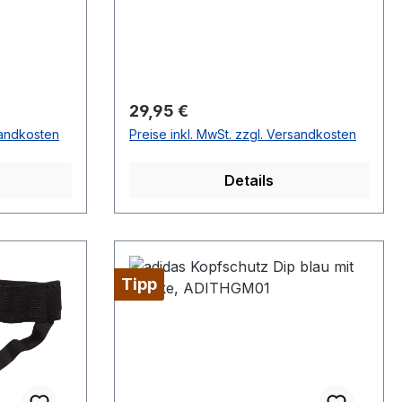
Regulärer Preis:
29,95 €
sandkosten
Preise inkl. MwSt. zzgl. Versandkosten
Details
Tipp