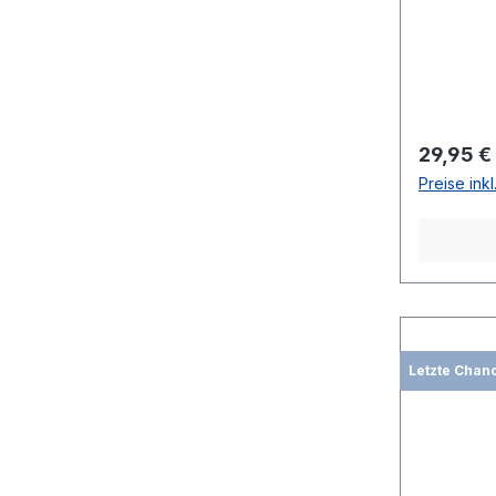
Reguläre
29,95 €
Preise ink
Letzte Chan