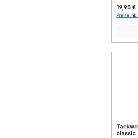
Reguläre
19,95 €
Preise ink
Taekwo
classic