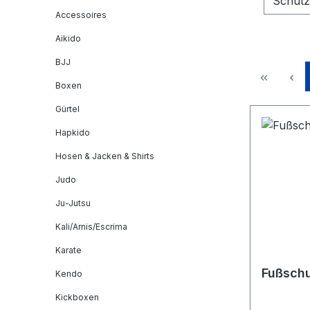
Schutz
Accessoires
Aikido
BJJ
Boxen
Gürtel
Hapkido
Hosen & Jacken & Shirts
Judo
Ju-Jutsu
Kali/Arnis/Escrima
Karate
Fußsch
Kendo
Kickboxen