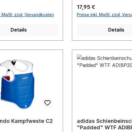
r Preis:
Regulärer Preis:
17,95 €
l. MwSt. zzgl. Versandkosten
Preise inkl. MwSt. zzgl. Ver
Details
Details
ndo Kampfweste C2
adidas Schienbeinsc
"Padded" WTF ADIB