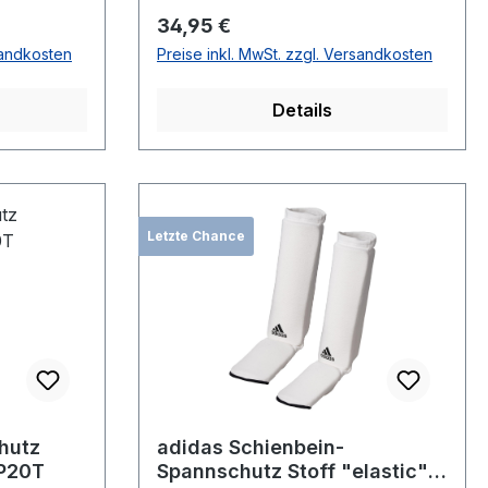
Regulärer Preis:
34,95 €
sandkosten
Preise inkl. MwSt. zzgl. Versandkosten
Details
Letzte Chance
hutz
adidas Schienbein-
P20T
Spannschutz Stoff "elastic"