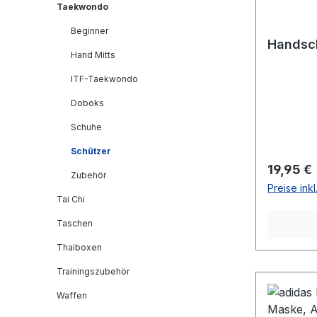
Taekwondo
Beginner
Handsc
Hand Mitts
ITF-Taekwondo
Doboks
Schuhe
Schützer
Reguläre
19,95 €
Zubehör
Preise ink
Tai Chi
Taschen
Thaiboxen
Trainingszubehör
Waffen