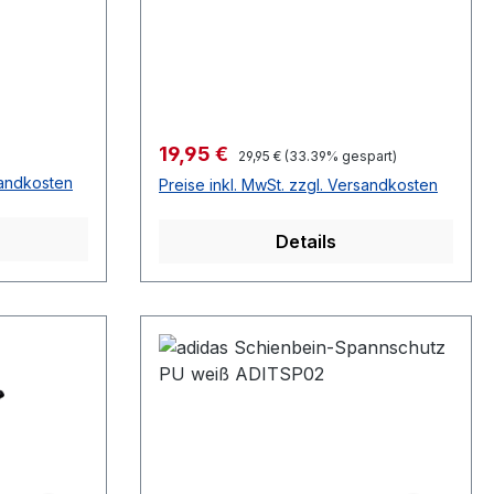
ADITES02
Verkaufspreis:
19,95 €
Regulärer Preis:
29,95 €
(33.39% gespart)
sandkosten
Preise inkl. MwSt. zzgl. Versandkosten
Details