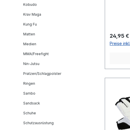
Kobudo
Krav Maga
Kung Fu
Matten
Reguläre
24,95 €
Preise ink
Medien
MMA/Freefight
Nin-Jutsu
Pratzen/Schlagpolster
Ringen
Sambo
Sandsack
Schuhe
Schutzausrüstung