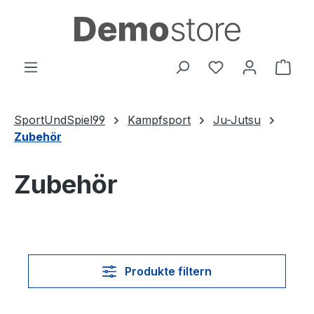
Zum Hauptinhalt springen
Du hast 0 Produ
Ware
SportUndSpiel99
Kampfsport
Ju-Jutsu
Zubehör
Zubehör
Produkte filtern