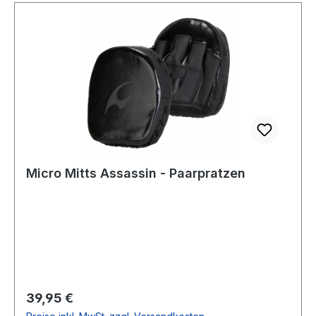
Micro Mitts Assassin - Paarpratzen
Regulärer Preis:
39,95 €