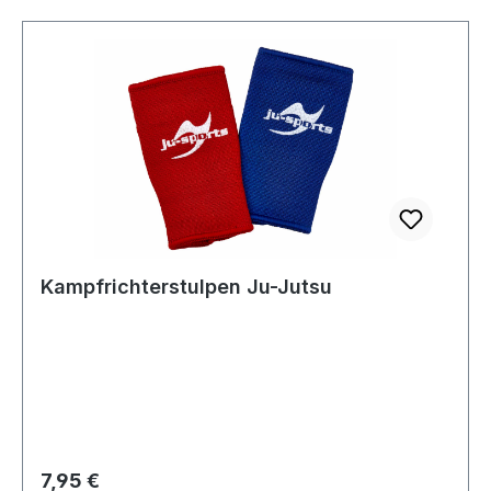
Kampfrichterstulpen Ju-Jutsu
Regulärer Preis:
7,95 €