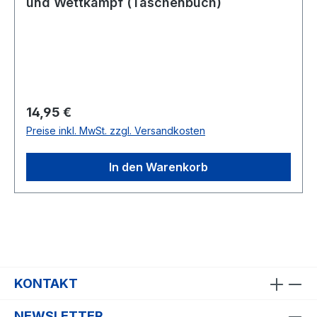
und Wettkampf (Taschenbuch)
Regulärer Preis:
14,95 €
Preise inkl. MwSt. zzgl. Versandkosten
In den Warenkorb
KONTAKT
NEWSLETTER