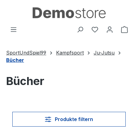
Zum Hauptinhalt springen
Du hast 0 Produ
Ware
SportUndSpiel99
Kampfsport
Ju-Jutsu
Bücher
Bücher
Produkte filtern