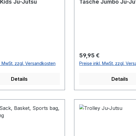
Kids Ju-Jutsu
Tasche Jumbo Ju-Ju
r Preis:
Regulärer Preis:
59,95 €
l. MwSt. zzgl. Versandkosten
Preise inkl. MwSt. zzgl. Ver
Details
Details