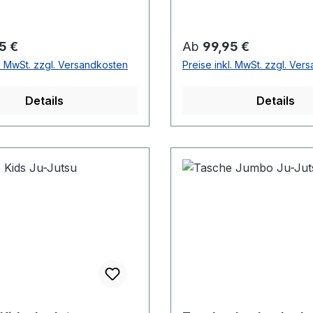
r Preis:
Regulärer Preis:
5 €
Ab
99,95 €
l. MwSt. zzgl. Versandkosten
Preise inkl. MwSt. zzgl. Ver
Details
Details