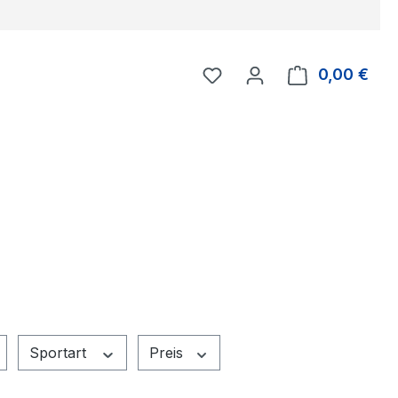
Du hast 0 Produkte auf 
0,00 €
Ware
Sportart
Preis