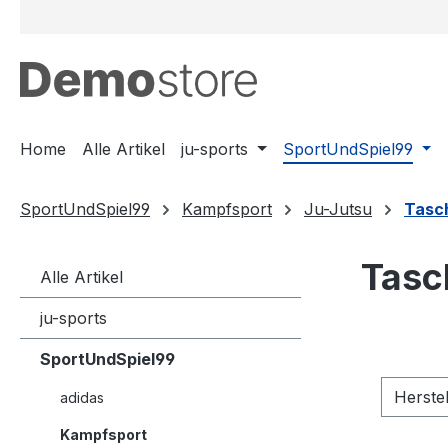
m Hauptinhalt springen
Zur Suche springen
Zur Hauptnavigation springen
Home
Alle Artikel
ju-sports
SportUndSpiel99
SportUndSpiel99
Kampfsport
Ju-Jutsu
Tasc
Tasc
Alle Artikel
ju-sports
SportUndSpiel99
Herste
adidas
Kampfsport