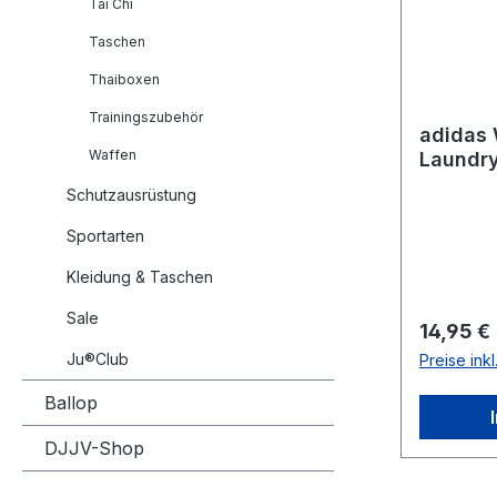
Tai Chi
Taschen
Thaiboxen
Trainingszubehör
adidas
Waffen
Laundr
Schutzausrüstung
Sportarten
Kleidung & Taschen
Sale
Reguläre
14,95 €
Ju®Club
Preise ink
Ballop
DJJV-Shop