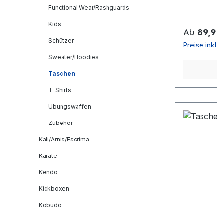
Functional Wear/Rashguards
Kids
Reguläre
Ab
89,9
Schützer
Preise ink
Sweater/Hoodies
Taschen
T-Shirts
Übungswaffen
Zubehör
Kali/Arnis/Escrima
Karate
Kendo
Kickboxen
Kobudo