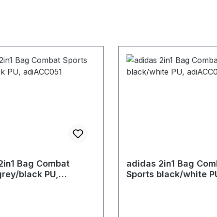
2in1 Bag Combat
adidas 2in1 Bag Com
grey/black PU,
Sports black/white P
051
adiACC051