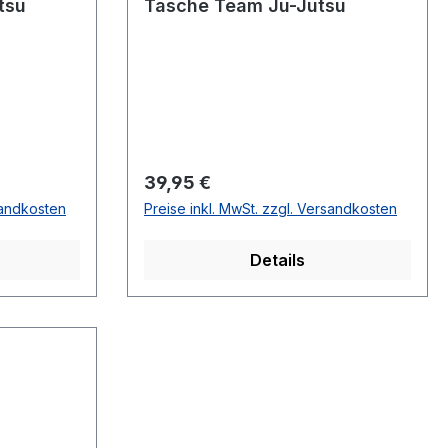
tsu
Tasche Team Ju-Jutsu
Regulärer Preis:
39,95 €
sandkosten
Preise inkl. MwSt. zzgl. Versandkosten
Details