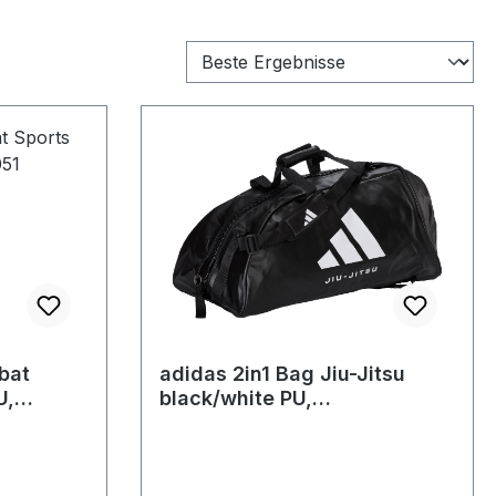
bat
adidas 2in1 Bag Jiu-Jitsu
U,
black/white PU,
adiACC051BJJ