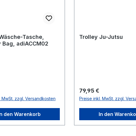
 Wäsche-Tasche,
Trolley Ju-Jutsu
y Bag, adiACCM02
r Preis:
Regulärer Preis:
79,95 €
l. MwSt. zzgl. Versandkosten
Preise inkl. MwSt. zzgl. Ver
In den Warenkorb
In den Warenko